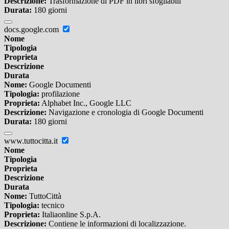
Descrizione:
Trasformazione di PDF in libri sfogliabili
Durata:
180 giorni
docs.google.com
Nome
Tipologia
Proprieta
Descrizione
Durata
Nome:
Google Documenti
Tipologia:
profilazione
Proprieta:
Alphabet Inc., Google LLC
Descrizione:
Navigazione e cronologia di Google Documenti
Durata:
180 giorni
www.tuttocitta.it
Nome
Tipologia
Proprieta
Descrizione
Durata
Nome:
TuttoCittà
Tipologia:
tecnico
Proprieta:
Italiaonline S.p.A.
Descrizione:
Contiene le informazioni di localizzazione.