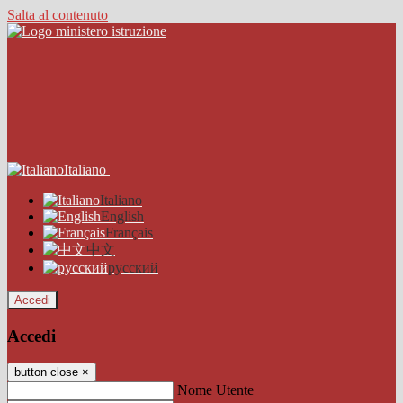
Salta al contenuto
Italiano
Italiano
English
Français
中文
русский
Accedi
Accedi
button close
×
Nome Utente