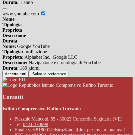
Durata:
1 anno
www.youtube.com
Nome
Tipologia
Proprieta
Descrizione
Durata
Nome:
Google YouTube
Tipologia:
profilazione
Proprieta:
Alphabet Inc., Google LLC
Descrizione:
Navigazione e cronologia di YouTube
Durata:
180 giorni
Accetta tutti
Salva le preferenze
Istituto Comprensivo Rufino Turranio
Contatti
Istituto Comprensivo Rufino Turranio
Piazzale Matteotti, 55 - 30023 Concordia Sagittaria (VE)
Tel:
0421 270998
Email:
veic818001@istruzione.it
Link per inviare una mail