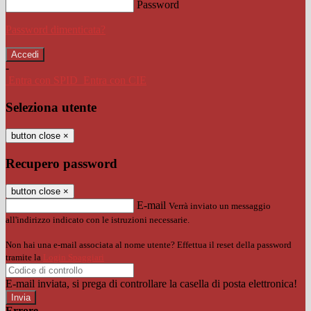
Password
Password dimenticata?
-
Entra con SPID
Entra con CIE
Seleziona utente
button close
×
Recupero password
button close
×
E-mail
Verrà inviato un messaggio
all'indirizzo indicato con le istruzioni necessarie.
Non hai una e-mail associata al nome utente? Effettua il reset della password
tramite la
Login Spaggiari
E-mail inviata, si prega di controllare la casella di posta elettronica!
Errore