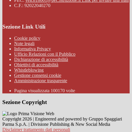
PEC:
veic818001@pec.istruzione.it
Link per inviare una mail
C.F.: 92022040270
Sezione Link Utili
Cookie policy
Note legali
Informativa Privacy
Ufficio Relazioni con il Pubblico
Dichiarazione di accessibilità
Obiettivi di accessibilità
Whistleblowing
Gestione consensi cookie
Amministrazione trasparente
Pagina visualizzata
100170
volte
Sezione Copyright
Copyright 2026 | Engineered and powered by Gruppo Spaggiari
Parma S.p.A. | Divisione Publishing & New Social Media
Disclaimer trattamento dati personali