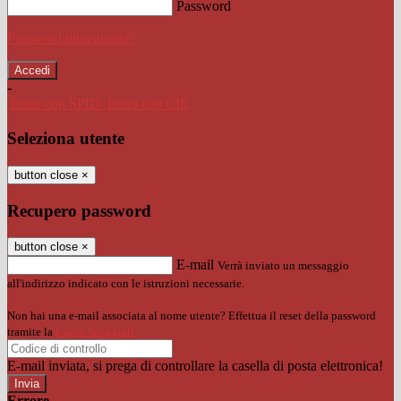
Password
Password dimenticata?
-
Entra con SPID
Entra con CIE
Seleziona utente
button close
×
Recupero password
button close
×
E-mail
Verrà inviato un messaggio
all'indirizzo indicato con le istruzioni necessarie.
Non hai una e-mail associata al nome utente? Effettua il reset della password
tramite la
Login Spaggiari
E-mail inviata, si prega di controllare la casella di posta elettronica!
Errore