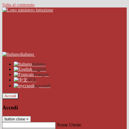
Salta al contenuto
Italiano
Italiano
English
Français
中文
русский
Accedi
Accedi
button close
×
Nome Utente