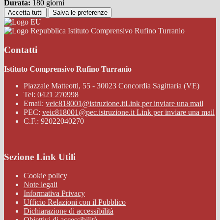
Durata:
180 giorni
Accetta tutti
Salva le preferenze
Istituto Comprensivo Rufino Turranio
Contatti
Istituto Comprensivo Rufino Turranio
Piazzale Matteotti, 55 - 30023 Concordia Sagittaria (VE)
Tel:
0421 270998
Email:
veic818001@istruzione.it
Link per inviare una mail
PEC:
veic818001@pec.istruzione.it
Link per inviare una mail
C.F.: 92022040270
Sezione Link Utili
Cookie policy
Note legali
Informativa Privacy
Ufficio Relazioni con il Pubblico
Dichiarazione di accessibilità
Obiettivi di accessibilità