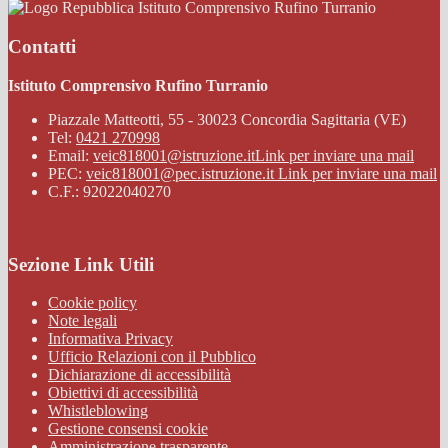
Istituto Comprensivo Rufino Turranio
Contatti
Istituto Comprensivo Rufino Turranio
Piazzale Matteotti, 55 - 30023 Concordia Sagittaria (VE)
Tel:
0421 270998
Email:
veic818001@istruzione.it
Link per inviare una mail
PEC:
veic818001@pec.istruzione.it
Link per inviare una mail
C.F.: 92022040270
Sezione Link Utili
Cookie policy
Note legali
Informativa Privacy
Ufficio Relazioni con il Pubblico
Dichiarazione di accessibilità
Obiettivi di accessibilità
Whistleblowing
Gestione consensi cookie
Amministrazione trasparente