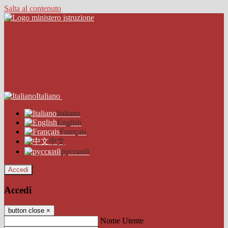
Salta al contenuto
Italiano
Italiano
English
Français
中文
русский
Accedi
Accedi
button close
×
Nome Utente