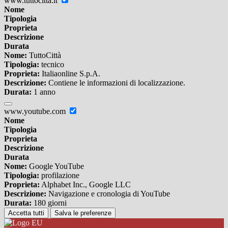
www.tuttocitta.it
Nome
Tipologia
Proprieta
Descrizione
Durata
Nome:
TuttoCittà
Tipologia:
tecnico
Proprieta:
Italiaonline S.p.A.
Descrizione:
Contiene le informazioni di localizzazione.
Durata:
1 anno
www.youtube.com
Nome
Tipologia
Proprieta
Descrizione
Durata
Nome:
Google YouTube
Tipologia:
profilazione
Proprieta:
Alphabet Inc., Google LLC
Descrizione:
Navigazione e cronologia di YouTube
Durata:
180 giorni
Accetta tutti
Salva le preferenze