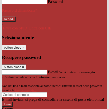
Password
Password dimenticata?
-
Entra con SPID
Entra con CIE
Seleziona utente
button close
×
Recupero password
button close
×
E-mail
Verrà inviato un messaggio
all'indirizzo indicato con le istruzioni necessarie.
Non hai una e-mail associata al nome utente? Effettua il reset della password
tramite la
Login Spaggiari
E-mail inviata, si prega di controllare la casella di posta elettronica!
Errore