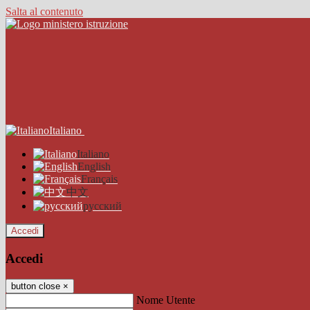
Salta al contenuto
Italiano
Italiano
English
Français
中文
русский
Accedi
Accedi
button close
×
Nome Utente