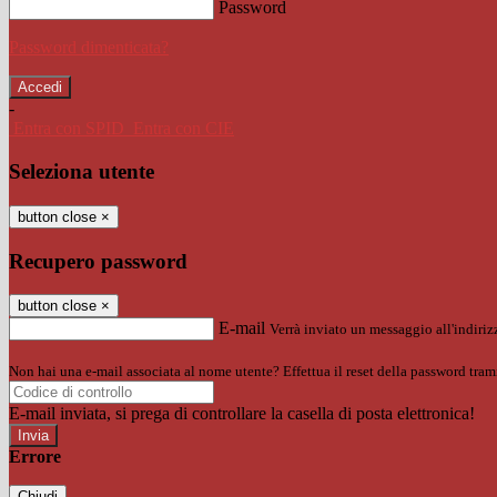
Password
Password dimenticata?
-
Entra con SPID
Entra con CIE
Seleziona utente
button close
×
Recupero password
button close
×
E-mail
Verrà inviato un messaggio all'indirizz
Non hai una e-mail associata al nome utente? Effettua il reset della password tram
E-mail inviata, si prega di controllare la casella di posta elettronica!
Errore
Chiudi