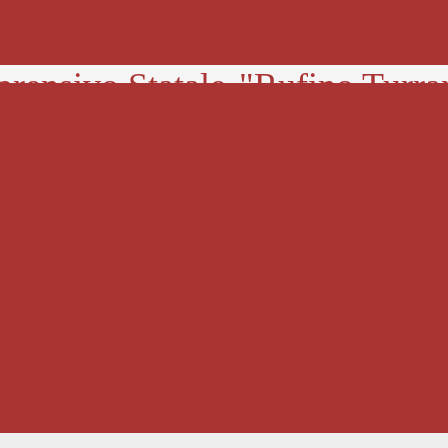
prensivo Statale
"Rufino Turra