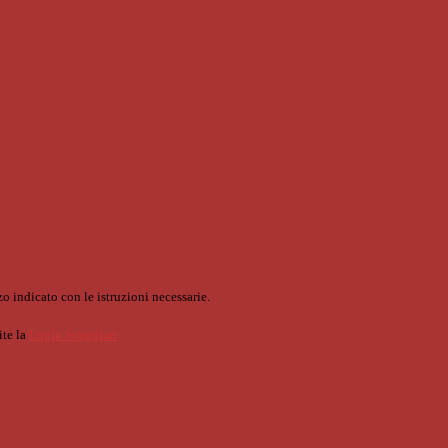
o indicato con le istruzioni necessarie.
ite la
Login Spaggiari