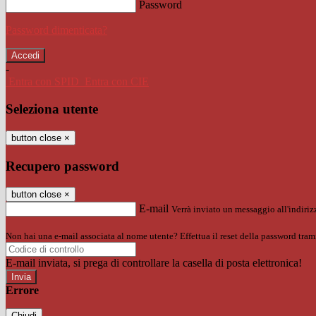
Password
Password dimenticata?
-
Entra con SPID
Entra con CIE
Seleziona utente
button close
×
Recupero password
button close
×
E-mail
Verrà inviato un messaggio all'indirizz
Non hai una e-mail associata al nome utente? Effettua il reset della password tram
E-mail inviata, si prega di controllare la casella di posta elettronica!
Errore
Chiudi