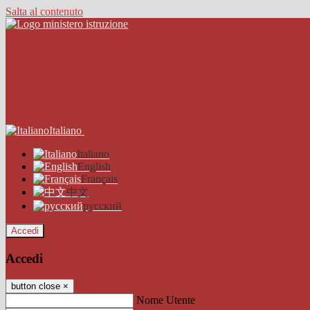
Salta al contenuto
Italiano
Italiano
English
Français
中文
русский
Accedi
Accedi
button close
×
Nome Utente