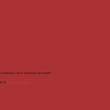
o indicato con le istruzioni necessarie.
ite la
Login Spaggiari