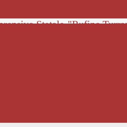
prensivo Statale
"Rufino Turra