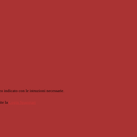
o indicato con le istruzioni necessarie.
ite la
Login Spaggiari