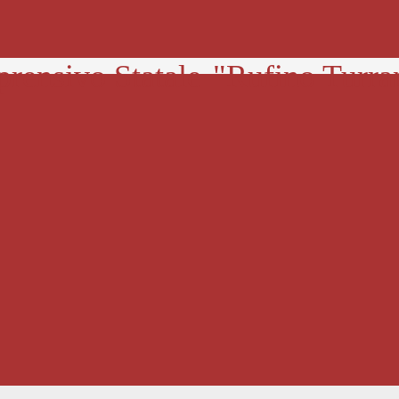
prensivo Statale
"Rufino Turra