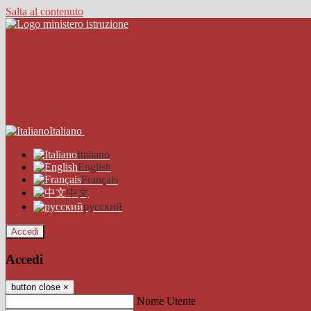
Salta al contenuto
Italiano
Italiano
English
Français
中文
русский
Accedi
Accedi
button close
×
Nome Utente