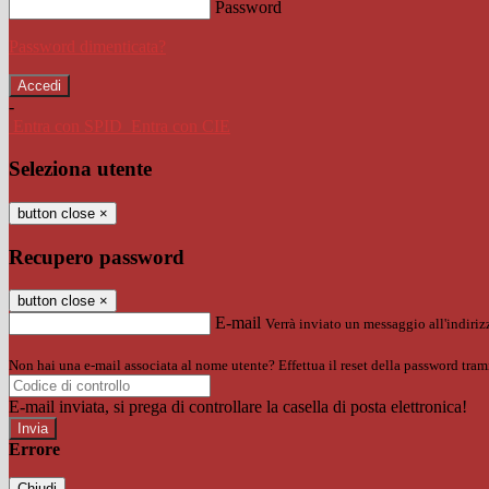
Password
Password dimenticata?
-
Entra con SPID
Entra con CIE
Seleziona utente
button close
×
Recupero password
button close
×
E-mail
Verrà inviato un messaggio all'indirizz
Non hai una e-mail associata al nome utente? Effettua il reset della password tram
E-mail inviata, si prega di controllare la casella di posta elettronica!
Errore
Chiudi