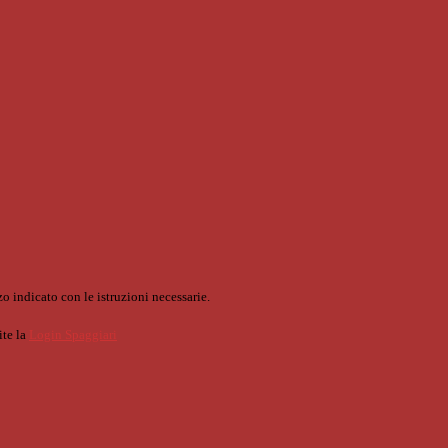
o indicato con le istruzioni necessarie.
ite la
Login Spaggiari