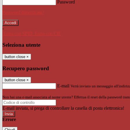
Password
Password dimenticata?
-
Entra con SPID
Entra con CIE
Seleziona utente
button close
×
Recupero password
button close
×
E-mail
Verrà inviato un messaggio all'indirizz
Non hai una e-mail associata al nome utente? Effettua il reset della password tram
E-mail inviata, si prega di controllare la casella di posta elettronica!
Errore
Chiudi