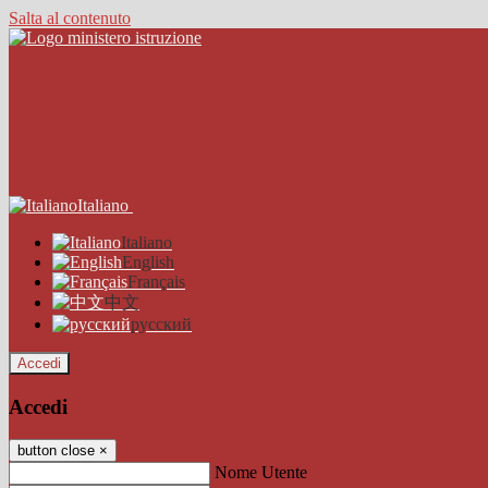
Salta al contenuto
Italiano
Italiano
English
Français
中文
русский
Accedi
Accedi
button close
×
Nome Utente