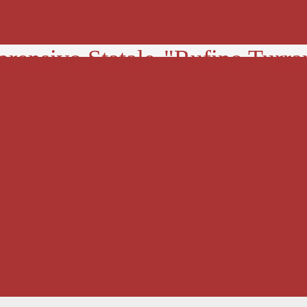
prensivo Statale
"Rufino Turra