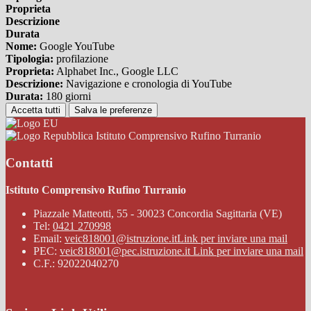
Proprieta
Descrizione
Durata
Nome:
Google YouTube
Tipologia:
profilazione
Proprieta:
Alphabet Inc., Google LLC
Descrizione:
Navigazione e cronologia di YouTube
Durata:
180 giorni
Accetta tutti
Salva le preferenze
Istituto Comprensivo Rufino Turranio
Contatti
Istituto Comprensivo Rufino Turranio
Piazzale Matteotti, 55 - 30023 Concordia Sagittaria (VE)
Tel:
0421 270998
Email:
veic818001@istruzione.it
Link per inviare una mail
PEC:
veic818001@pec.istruzione.it
Link per inviare una mail
C.F.: 92022040270