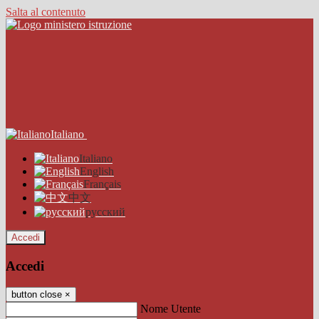
Salta al contenuto
Italiano
Italiano
English
Français
中文
русский
Accedi
Accedi
button close
×
Nome Utente