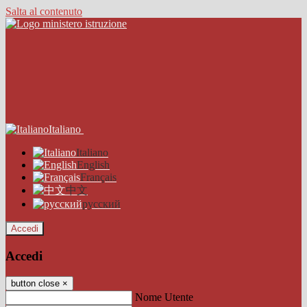
Salta al contenuto
Italiano
Italiano
English
Français
中文
русский
Accedi
Accedi
button close
×
Nome Utente