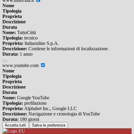
www.tuttocitta.it
Nome
Tipologia
Proprieta
Descrizione
Durata
Nome:
TuttoCittà
Tipologia:
tecnico
Proprieta:
Italiaonline S.p.A.
Descrizione:
Contiene le informazioni di localizzazione.
Durata:
1 anno
www.youtube.com
Nome
Tipologia
Proprieta
Descrizione
Durata
Nome:
Google YouTube
Tipologia:
profilazione
Proprieta:
Alphabet Inc., Google LLC
Descrizione:
Navigazione e cronologia di YouTube
Durata:
180 giorni
Accetta tutti
Salva le preferenze