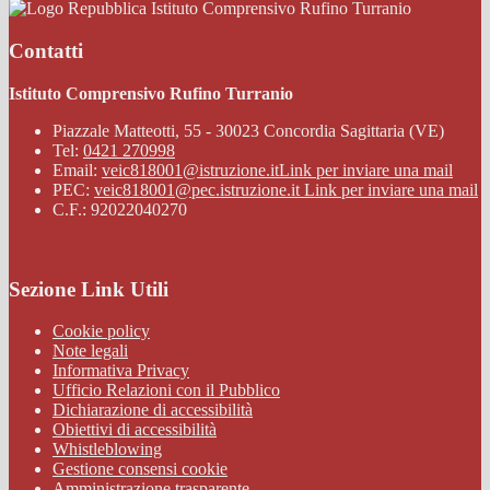
Istituto Comprensivo Rufino Turranio
Contatti
Istituto Comprensivo Rufino Turranio
Piazzale Matteotti, 55 - 30023 Concordia Sagittaria (VE)
Tel:
0421 270998
Email:
veic818001@istruzione.it
Link per inviare una mail
PEC:
veic818001@pec.istruzione.it
Link per inviare una mail
C.F.: 92022040270
Sezione Link Utili
Cookie policy
Note legali
Informativa Privacy
Ufficio Relazioni con il Pubblico
Dichiarazione di accessibilità
Obiettivi di accessibilità
Whistleblowing
Gestione consensi cookie
Amministrazione trasparente