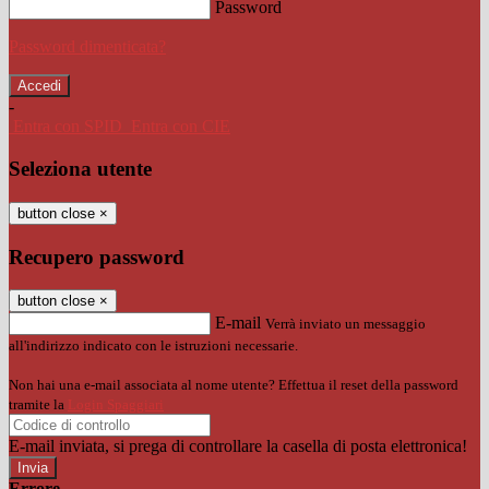
Password
Password dimenticata?
-
Entra con SPID
Entra con CIE
Seleziona utente
button close
×
Recupero password
button close
×
E-mail
Verrà inviato un messaggio
all'indirizzo indicato con le istruzioni necessarie.
Non hai una e-mail associata al nome utente? Effettua il reset della password
tramite la
Login Spaggiari
E-mail inviata, si prega di controllare la casella di posta elettronica!
Errore