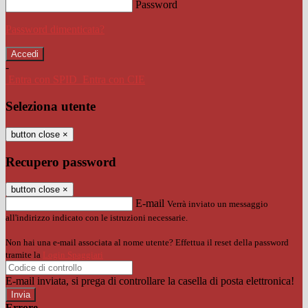
Password
Password dimenticata?
-
Entra con SPID
Entra con CIE
Seleziona utente
button close
×
Recupero password
button close
×
E-mail
Verrà inviato un messaggio
all'indirizzo indicato con le istruzioni necessarie.
Non hai una e-mail associata al nome utente? Effettua il reset della password
tramite la
Login Spaggiari
E-mail inviata, si prega di controllare la casella di posta elettronica!
Errore