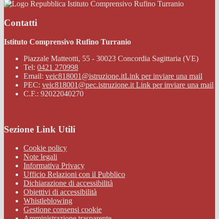
Istituto Comprensivo Rufino Turranio
Contatti
Istituto Comprensivo Rufino Turranio
Piazzale Matteotti, 55 - 30023 Concordia Sagittaria (VE)
Tel:
0421 270998
Email:
veic818001@istruzione.it
Link per inviare una mail
PEC:
veic818001@pec.istruzione.it
Link per inviare una mail
C.F.: 92022040270
Sezione Link Utili
Cookie policy
Note legali
Informativa Privacy
Ufficio Relazioni con il Pubblico
Dichiarazione di accessibilità
Obiettivi di accessibilità
Whistleblowing
Gestione consensi cookie
Amministrazione trasparente