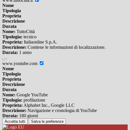
www.tuttocitta.it
Nome
Tipologia
Proprieta
Descrizione
Durata
Nome:
TuttoCittà
Tipologia:
tecnico
Proprieta:
Italiaonline S.p.A.
Descrizione:
Contiene le informazioni di localizzazione.
Durata:
1 anno
www.youtube.com
Nome
Tipologia
Proprieta
Descrizione
Durata
Nome:
Google YouTube
Tipologia:
profilazione
Proprieta:
Alphabet Inc., Google LLC
Descrizione:
Navigazione e cronologia di YouTube
Durata:
180 giorni
Accetta tutti
Salva le preferenze