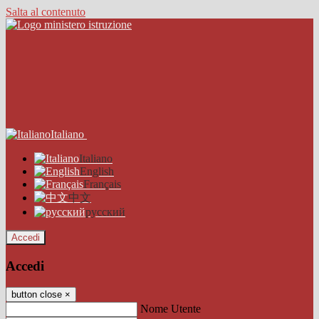
Salta al contenuto
Italiano
Italiano
English
Français
中文
русский
Accedi
Accedi
button close
×
Nome Utente