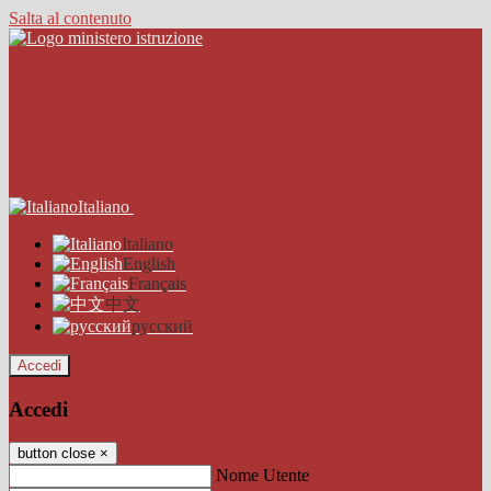
Salta al contenuto
Italiano
Italiano
English
Français
中文
русский
Accedi
Accedi
button close
×
Nome Utente