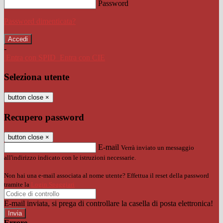
Password
Password dimenticata?
-
Entra con SPID
Entra con CIE
Seleziona utente
button close
×
Recupero password
button close
×
E-mail
Verrà inviato un messaggio
all'indirizzo indicato con le istruzioni necessarie.
Non hai una e-mail associata al nome utente? Effettua il reset della password
tramite la
Login Spaggiari
E-mail inviata, si prega di controllare la casella di posta elettronica!
Errore