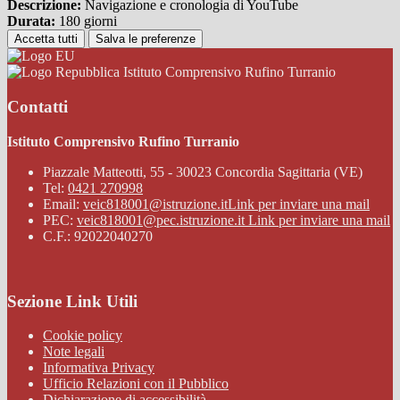
Descrizione:
Navigazione e cronologia di YouTube
Durata:
180 giorni
Accetta tutti
Salva le preferenze
Istituto Comprensivo Rufino Turranio
Contatti
Istituto Comprensivo Rufino Turranio
Piazzale Matteotti, 55 - 30023 Concordia Sagittaria (VE)
Tel:
0421 270998
Email:
veic818001@istruzione.it
Link per inviare una mail
PEC:
veic818001@pec.istruzione.it
Link per inviare una mail
C.F.: 92022040270
Sezione Link Utili
Cookie policy
Note legali
Informativa Privacy
Ufficio Relazioni con il Pubblico
Dichiarazione di accessibilità