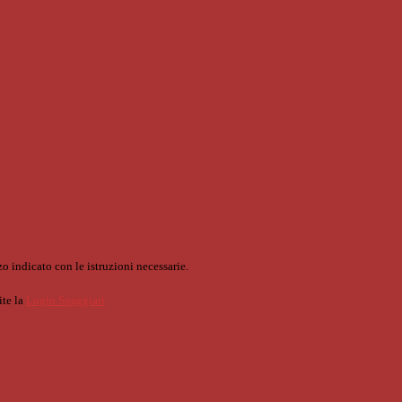
o indicato con le istruzioni necessarie.
ite la
Login Spaggiari