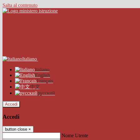
Salta al contenuto
Italiano
Italiano
English
Français
中文
русский
Accedi
Accedi
button close
×
Nome Utente