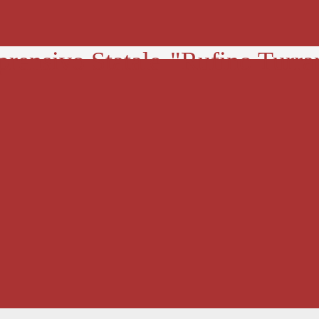
prensivo Statale
"Rufino Turra