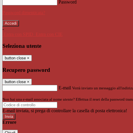
Password
Password dimenticata?
-
Entra con SPID
Entra con CIE
Seleziona utente
button close
×
Recupero password
button close
×
E-mail
Verrà inviato un messaggio all'indirizz
Non hai una e-mail associata al nome utente? Effettua il reset della password tram
E-mail inviata, si prega di controllare la casella di posta elettronica!
Errore
Chiudi