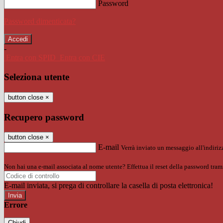
Password
Password dimenticata?
-
Entra con SPID
Entra con CIE
Seleziona utente
button close
×
Recupero password
button close
×
E-mail
Verrà inviato un messaggio all'indirizz
Non hai una e-mail associata al nome utente? Effettua il reset della password tram
E-mail inviata, si prega di controllare la casella di posta elettronica!
Errore
Chiudi