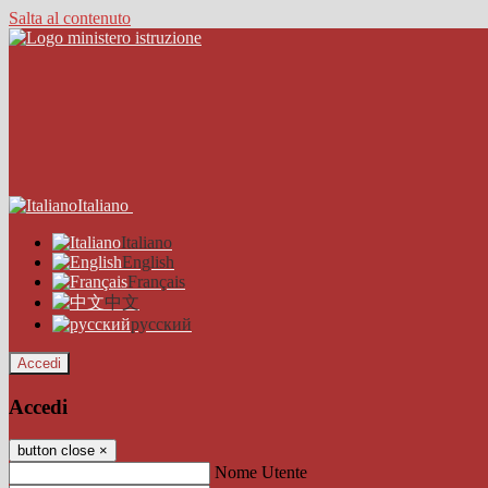
Salta al contenuto
Italiano
Italiano
English
Français
中文
русский
Accedi
Accedi
button close
×
Nome Utente