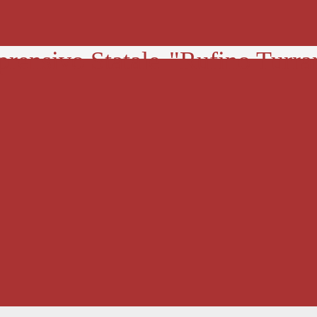
prensivo Statale
"Rufino Turra