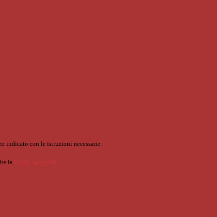
o indicato con le istruzioni necessarie.
ite la
Login Spaggiari