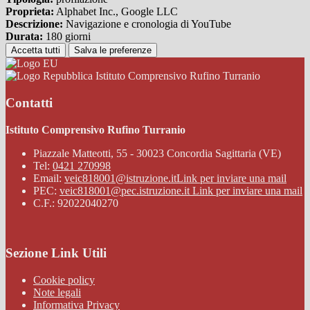
Proprieta:
Alphabet Inc., Google LLC
Descrizione:
Navigazione e cronologia di YouTube
Durata:
180 giorni
Accetta tutti
Salva le preferenze
Istituto Comprensivo Rufino Turranio
Contatti
Istituto Comprensivo Rufino Turranio
Piazzale Matteotti, 55 - 30023 Concordia Sagittaria (VE)
Tel:
0421 270998
Email:
veic818001@istruzione.it
Link per inviare una mail
PEC:
veic818001@pec.istruzione.it
Link per inviare una mail
C.F.: 92022040270
Sezione Link Utili
Cookie policy
Note legali
Informativa Privacy