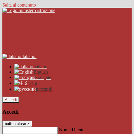
Salta al contenuto
Italiano
Italiano
English
Français
中文
русский
Accedi
Accedi
button close
×
Nome Utente