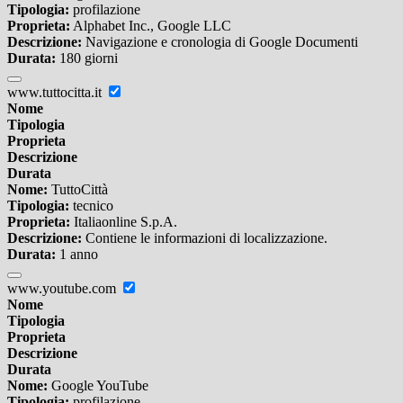
Tipologia:
profilazione
Proprieta:
Alphabet Inc., Google LLC
Descrizione:
Navigazione e cronologia di Google Documenti
Durata:
180 giorni
www.tuttocitta.it
Nome
Tipologia
Proprieta
Descrizione
Durata
Nome:
TuttoCittà
Tipologia:
tecnico
Proprieta:
Italiaonline S.p.A.
Descrizione:
Contiene le informazioni di localizzazione.
Durata:
1 anno
www.youtube.com
Nome
Tipologia
Proprieta
Descrizione
Durata
Nome:
Google YouTube
Tipologia:
profilazione