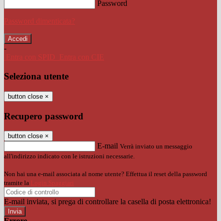
Password
Password dimenticata?
-
Entra con SPID
Entra con CIE
Seleziona utente
button close
×
Recupero password
button close
×
E-mail
Verrà inviato un messaggio
all'indirizzo indicato con le istruzioni necessarie.
Non hai una e-mail associata al nome utente? Effettua il reset della password
tramite la
Login Spaggiari
E-mail inviata, si prega di controllare la casella di posta elettronica!
Errore