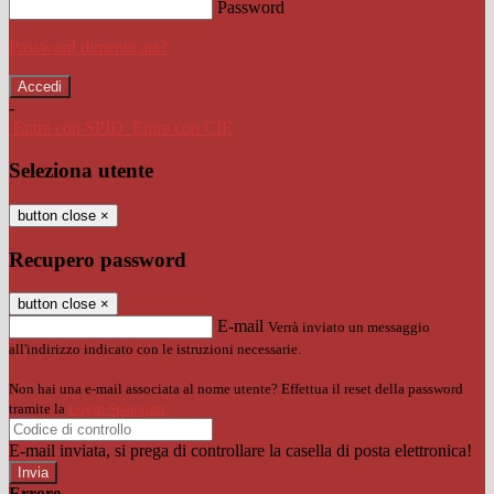
Password
Password dimenticata?
-
Entra con SPID
Entra con CIE
Seleziona utente
button close
×
Recupero password
button close
×
E-mail
Verrà inviato un messaggio
all'indirizzo indicato con le istruzioni necessarie.
Non hai una e-mail associata al nome utente? Effettua il reset della password
tramite la
Login Spaggiari
E-mail inviata, si prega di controllare la casella di posta elettronica!
Errore