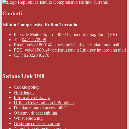
Istituto Comprensivo Rufino Turranio
Contatti
Istituto Comprensivo Rufino Turranio
Piazzale Matteotti, 55 - 30023 Concordia Sagittaria (VE)
Tel:
0421 270998
Email:
veic818001@istruzione.it
Link per inviare una mail
PEC:
veic818001@pec.istruzione.it
Link per inviare una mail
C.F.: 92022040270
Sezione Link Utili
Cookie policy
Note legali
Informativa Privacy
Ufficio Relazioni con il Pubblico
Dichiarazione di accessibilità
Obiettivi di accessibilità
Whistleblowing
Gestione consensi cookie
Amministrazione trasparente