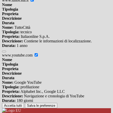
www.tuttocitta.it
Nome
Tipologia
Proprieta
Descrizione
Durata
Nome:
TuttoCittà
Tipologia:
tecnico
Proprieta:
Italiaonline S.p.A.
Descrizione:
Contiene le informazioni di localizzazione.
Durata:
1 anno
www.youtube.com
Nome
Tipologia
Proprieta
Descrizione
Durata
Nome:
Google YouTube
Tipologia:
profilazione
Proprieta:
Alphabet Inc., Google LLC
Descrizione:
Navigazione e cronologia di YouTube
Durata:
180 giorni
Accetta tutti
Salva le preferenze