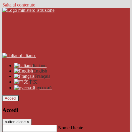
Salta al contenuto
Italiano
Italiano
English
Français
中文
русский
Accedi
Accedi
button close
×
Nome Utente