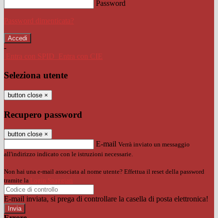
Password
Password dimenticata?
-
Entra con SPID
Entra con CIE
Seleziona utente
button close
×
Recupero password
button close
×
E-mail
Verrà inviato un messaggio
all'indirizzo indicato con le istruzioni necessarie.
Non hai una e-mail associata al nome utente? Effettua il reset della password
tramite la
Login Spaggiari
E-mail inviata, si prega di controllare la casella di posta elettronica!
Errore