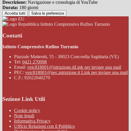
Descrizione:
Navigazione e cronologia di YouTube
Durata:
180 giorni
Accetta tutti
Salva le preferenze
Istituto Comprensivo Rufino Turranio
Contatti
Istituto Comprensivo Rufino Turranio
Piazzale Matteotti, 55 - 30023 Concordia Sagittaria (VE)
Tel:
0421 270998
Email:
veic818001@istruzione.it
Link per inviare una mail
PEC:
veic818001@pec.istruzione.it
Link per inviare una mail
C.F.: 92022040270
Sezione Link Utili
Cookie policy
Note legali
Informativa Privacy
Ufficio Relazioni con il Pubblico