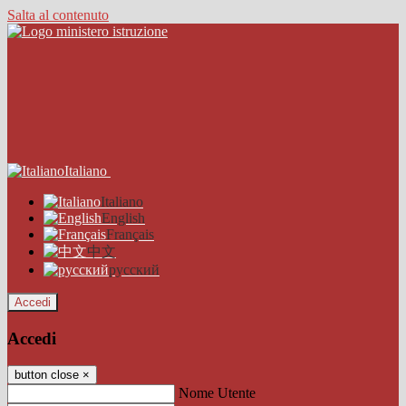
Salta al contenuto
Italiano
Italiano
English
Français
中文
русский
Accedi
Accedi
button close
×
Nome Utente