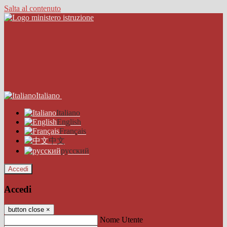
Salta al contenuto
Italiano
Italiano
English
Français
中文
русский
Accedi
Accedi
button close
×
Nome Utente