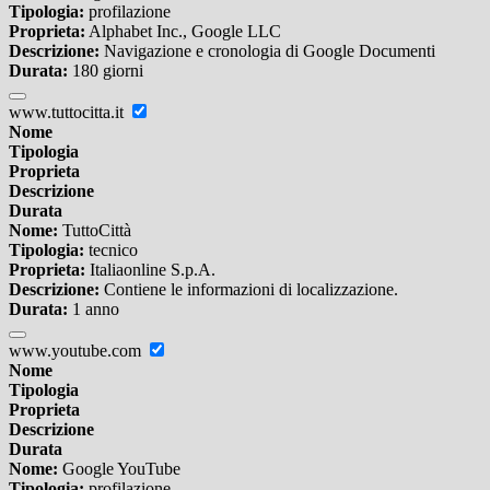
Tipologia:
profilazione
Proprieta:
Alphabet Inc., Google LLC
Descrizione:
Navigazione e cronologia di Google Documenti
Durata:
180 giorni
www.tuttocitta.it
Nome
Tipologia
Proprieta
Descrizione
Durata
Nome:
TuttoCittà
Tipologia:
tecnico
Proprieta:
Italiaonline S.p.A.
Descrizione:
Contiene le informazioni di localizzazione.
Durata:
1 anno
www.youtube.com
Nome
Tipologia
Proprieta
Descrizione
Durata
Nome:
Google YouTube
Tipologia:
profilazione