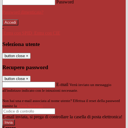
Password
Password dimenticata?
-
Entra con SPID
Entra con CIE
Seleziona utente
button close
×
Recupero password
button close
×
E-mail
Verrà inviato un messaggio
all'indirizzo indicato con le istruzioni necessarie.
Non hai una e-mail associata al nome utente? Effettua il reset della password
tramite la
Login Spaggiari
E-mail inviata, si prega di controllare la casella di posta elettronica!
Errore