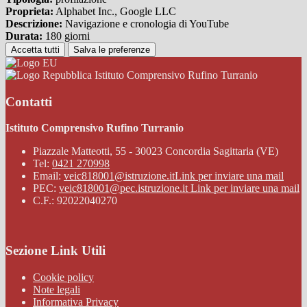
Proprieta:
Alphabet Inc., Google LLC
Descrizione:
Navigazione e cronologia di YouTube
Durata:
180 giorni
Accetta tutti
Salva le preferenze
Istituto Comprensivo Rufino Turranio
Contatti
Istituto Comprensivo Rufino Turranio
Piazzale Matteotti, 55 - 30023 Concordia Sagittaria (VE)
Tel:
0421 270998
Email:
veic818001@istruzione.it
Link per inviare una mail
PEC:
veic818001@pec.istruzione.it
Link per inviare una mail
C.F.: 92022040270
Sezione Link Utili
Cookie policy
Note legali
Informativa Privacy