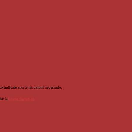
o indicato con le istruzioni necessarie.
ite la
Login Spaggiari