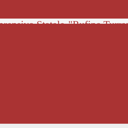
prensivo Statale
"Rufino Turra