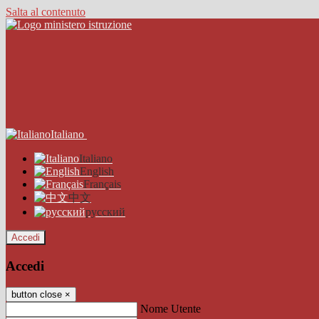
Salta al contenuto
Italiano
Italiano
English
Français
中文
русский
Accedi
Accedi
button close
×
Nome Utente