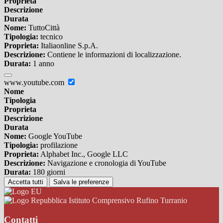
Proprieta
Descrizione
Durata
Nome:
TuttoCittà
Tipologia:
tecnico
Proprieta:
Italiaonline S.p.A.
Descrizione:
Contiene le informazioni di localizzazione.
Durata:
1 anno
www.youtube.com
Nome
Tipologia
Proprieta
Descrizione
Durata
Nome:
Google YouTube
Tipologia:
profilazione
Proprieta:
Alphabet Inc., Google LLC
Descrizione:
Navigazione e cronologia di YouTube
Durata:
180 giorni
Accetta tutti
Salva le preferenze
Istituto Comprensivo Rufino Turranio
Contatti