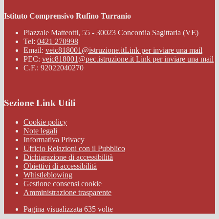
Istituto Comprensivo Rufino Turranio
Piazzale Matteotti, 55 - 30023 Concordia Sagittaria (VE)
Tel:
0421 270998
Email:
veic818001@istruzione.it
Link per inviare una mail
PEC:
veic818001@pec.istruzione.it
Link per inviare una mail
C.F.: 92022040270
Sezione Link Utili
Cookie policy
Note legali
Informativa Privacy
Ufficio Relazioni con il Pubblico
Dichiarazione di accessibilità
Obiettivi di accessibilità
Whistleblowing
Gestione consensi cookie
Amministrazione trasparente
Pagina visualizzata
635
volte