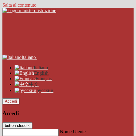
Salta al contenuto
Italiano
Italiano
English
Français
中文
русский
Accedi
Accedi
button close
×
Nome Utente