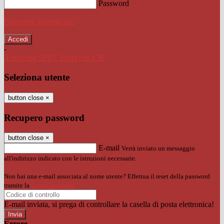
Password
Password dimenticata?
-
Entra con SPID
Entra con CIE
Seleziona utente
button close
×
Recupero password
button close
×
E-mail
Verrà inviato un messaggio
all'indirizzo indicato con le istruzioni necessarie.
Non hai una e-mail associata al nome utente? Effettua il reset della password
tramite la
Login Spaggiari
E-mail inviata, si prega di controllare la casella di posta elettronica!
Errore