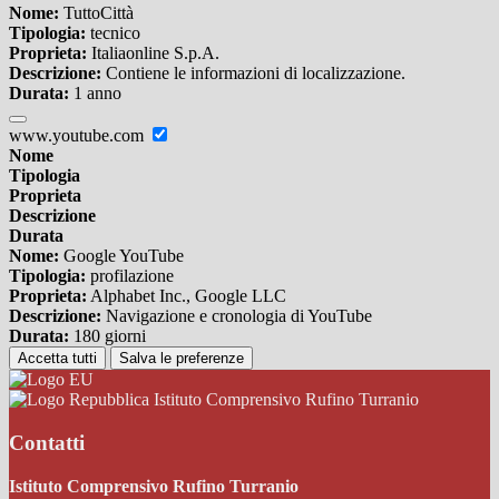
Nome:
TuttoCittà
Tipologia:
tecnico
Proprieta:
Italiaonline S.p.A.
Descrizione:
Contiene le informazioni di localizzazione.
Durata:
1 anno
www.youtube.com
Nome
Tipologia
Proprieta
Descrizione
Durata
Nome:
Google YouTube
Tipologia:
profilazione
Proprieta:
Alphabet Inc., Google LLC
Descrizione:
Navigazione e cronologia di YouTube
Durata:
180 giorni
Accetta tutti
Salva le preferenze
Istituto Comprensivo Rufino Turranio
Contatti
Istituto Comprensivo Rufino Turranio