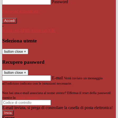
Password
Password dimenticata?
-
Entra con SPID
Entra con CIE
Seleziona utente
button close
×
Recupero password
button close
×
E-mail
Verrà inviato un messaggio
all'indirizzo indicato con le istruzioni necessarie.
Non hai una e-mail associata al nome utente? Effettua il reset della password
tramite la
Login Spaggiari
E-mail inviata, si prega di controllare la casella di posta elettronica!
Errore