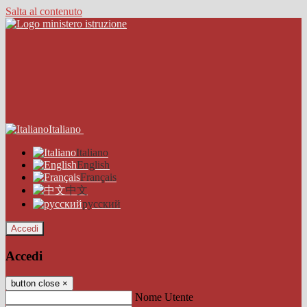
Salta al contenuto
Italiano
Italiano
English
Français
中文
русский
Accedi
Accedi
button close
×
Nome Utente