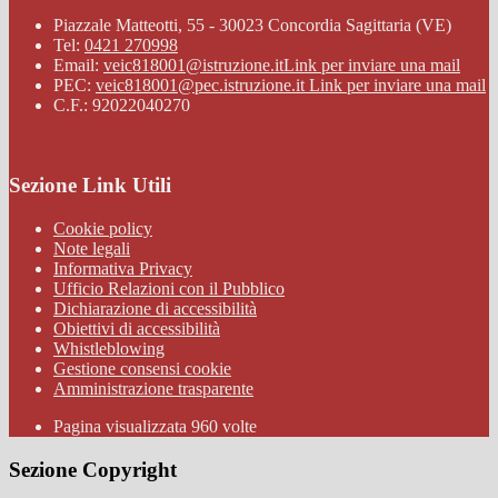
Piazzale Matteotti, 55 - 30023 Concordia Sagittaria (VE)
Tel:
0421 270998
Email:
veic818001@istruzione.it
Link per inviare una mail
PEC:
veic818001@pec.istruzione.it
Link per inviare una mail
C.F.: 92022040270
Sezione Link Utili
Cookie policy
Note legali
Informativa Privacy
Ufficio Relazioni con il Pubblico
Dichiarazione di accessibilità
Obiettivi di accessibilità
Whistleblowing
Gestione consensi cookie
Amministrazione trasparente
Pagina visualizzata
960
volte
Sezione Copyright