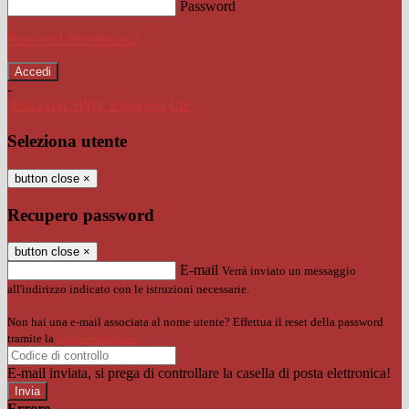
Password
Password dimenticata?
-
Entra con SPID
Entra con CIE
Seleziona utente
button close
×
Recupero password
button close
×
E-mail
Verrà inviato un messaggio
all'indirizzo indicato con le istruzioni necessarie.
Non hai una e-mail associata al nome utente? Effettua il reset della password
tramite la
Login Spaggiari
E-mail inviata, si prega di controllare la casella di posta elettronica!
Errore