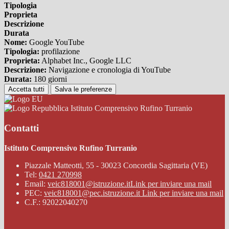
Tipologia
Proprieta
Descrizione
Durata
Nome:
Google YouTube
Tipologia:
profilazione
Proprieta:
Alphabet Inc., Google LLC
Descrizione:
Navigazione e cronologia di YouTube
Durata:
180 giorni
Accetta tutti
Salva le preferenze
Istituto Comprensivo Rufino Turranio
Contatti
Istituto Comprensivo Rufino Turranio
Piazzale Matteotti, 55 - 30023 Concordia Sagittaria (VE)
Tel:
0421 270998
Email:
veic818001@istruzione.it
Link per inviare una mail
PEC:
veic818001@pec.istruzione.it
Link per inviare una mail
C.F.: 92022040270