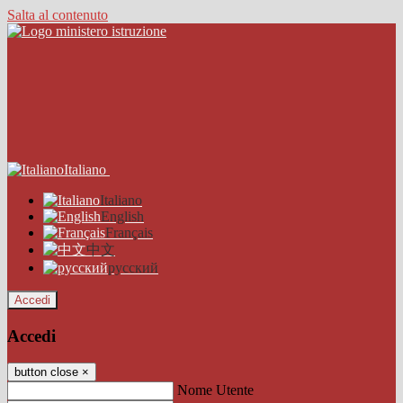
Salta al contenuto
Italiano
Italiano
English
Français
中文
русский
Accedi
Accedi
button close
×
Nome Utente