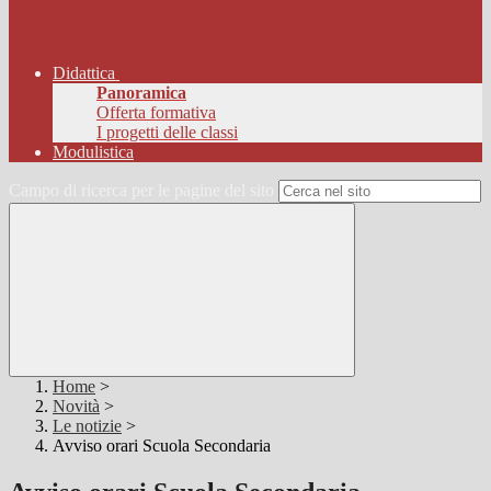
Didattica
Panoramica
Offerta formativa
I progetti delle classi
Modulistica
Campo di ricerca per le pagine del sito
Home
>
Novità
>
Le notizie
>
Avviso orari Scuola Secondaria