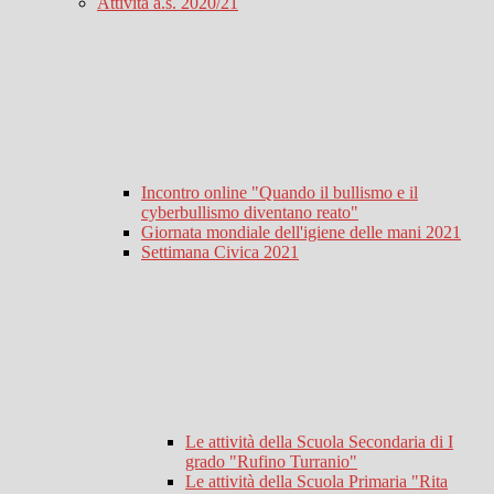
Attività a.s. 2020/21
Incontro online "Quando il bullismo e il
cyberbullismo diventano reato"
Giornata mondiale dell'igiene delle mani 2021
Settimana Civica 2021
Le attività della Scuola Secondaria di I
grado "Rufino Turranio"
Le attività della Scuola Primaria "Rita