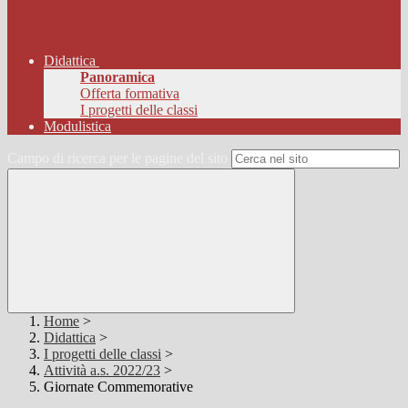
Didattica
Panoramica
Offerta formativa
I progetti delle classi
Modulistica
Campo di ricerca per le pagine del sito
Home
>
Didattica
>
I progetti delle classi
>
Attività a.s. 2022/23
>
Giornate Commemorative