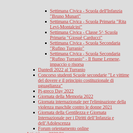
Settimana Civica - Scuola dell'Infanzia
"Bruno Munari"
Settimana Civica - Scuola Primaria "Rita
Levi-Montalcini"
Settimana Civica - Classe 5^ Scuola
Primaria "Giosuè Carducci"
Settimana Civica - Scuola Secondaria
"Rufino Turranio"
Settimana Civica - Scuola Secondaria
"Rufino Turranio" - Il fiume Lemene,
impaccio o risorsa
Dantedì 2022 al Turranio
Concorso studenti Scuole secondarie "Le vittime
del dovere e il principio costituzionale di
uguaglianza"
Pi-greco Day 2022
Giornata della Memoria 2022
Giornata internazionale per l'eliminazione della
violenza maschile contro le donne 2021
Giornata della Gentilezza e Giornata
Internazionale per i Diritti dell’Infanzia e
dell’Adolescenza
Forum orientamento online