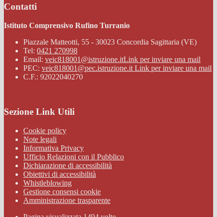
Contatti
Istituto Comprensivo Rufino Turranio
Piazzale Matteotti, 55 - 30023 Concordia Sagittaria (VE)
Tel:
0421 270998
Email:
veic818001@istruzione.it
Link per inviare una mail
PEC:
veic818001@pec.istruzione.it
Link per inviare una mail
C.F.: 92022040270
Sezione Link Utili
Cookie policy
Note legali
Informativa Privacy
Ufficio Relazioni con il Pubblico
Dichiarazione di accessibilità
Obiettivi di accessibilità
Whistleblowing
Gestione consensi cookie
Amministrazione trasparente
Pagina visualizzata
1494
volte