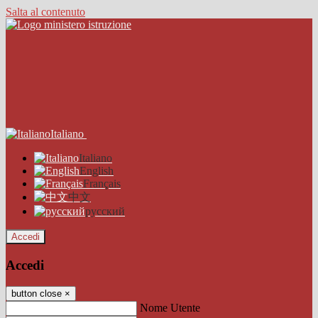
Salta al contenuto
Italiano
Italiano
English
Français
中文
русский
Accedi
Accedi
button close
×
Nome Utente