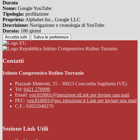
Durata
Nome:
Google YouTube
Tipologia:
profilazione
Proprieta:
Alphabet Inc., Google LLC
Descrizione:
Navigazione e cronologia di YouTube
Durata:
180 giorni
Accetta tutti
Salva le preferenze
Istituto Comprensivo Rufino Turranio
Contatti
Istituto Comprensivo Rufino Turranio
Piazzale Matteotti, 55 - 30023 Concordia Sagittaria (VE)
Tel:
0421 270998
Email:
veic818001@istruzione.it
Link per inviare una mail
PEC:
veic818001@pec.istruzione.it
Link per inviare una mail
C.F.: 92022040270
Sezione Link Utili