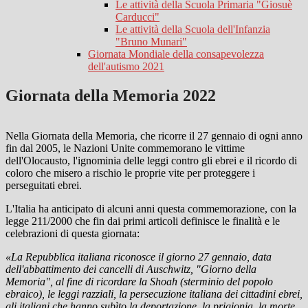
Le attività della Scuola Primaria "Giosuè
Carducci"
Le attività della Scuola dell'Infanzia
"Bruno Munari"
Giornata Mondiale della consapevolezza
dell'autismo 2021
Giornata della Memoria 2022
Nella Giornata della Memoria, che ricorre il 27 gennaio di ogni anno
fin dal 2005, le Nazioni Unite commemorano le vittime
dell'Olocausto, l'ignominia delle leggi contro gli ebrei e il ricordo di
coloro che misero a rischio le proprie vite per proteggere i
perseguitati ebrei.
L'Italia ha anticipato di alcuni anni questa commemorazione, con la
legge 211/2000 che fin dai primi articoli definisce le finalità e le
celebrazioni di questa giornata:
«La Repubblica italiana riconosce il giorno 27 gennaio, data
dell'abbattimento dei cancelli di Auschwitz, "Giorno della
Memoria", al fine di ricordare la Shoah (sterminio del popolo
ebraico), le leggi razziali, la persecuzione italiana dei cittadini ebrei,
gli italiani che hanno subìto la deportazione, la prigionia, la morte,