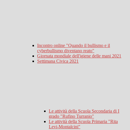
Incontro online "Quando il bullismo e il
cyberbullismo diventano reato"
Giornata mondiale dell'igiene delle mani 2021
Settimana Civica 2021
Le attività della Scuola Secondaria di I
grado "Rufino Turranio"
Le attività della Scuola Primaria "Rita
Levi-Montalcini"