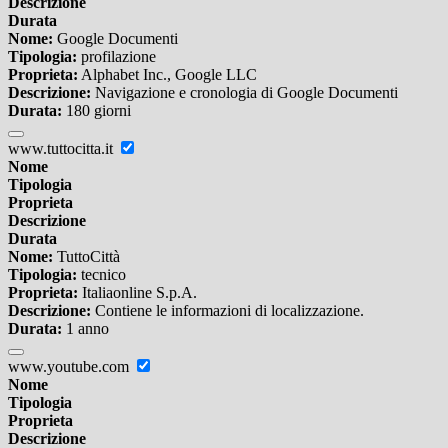
Descrizione
Durata
Nome:
Google Documenti
Tipologia:
profilazione
Proprieta:
Alphabet Inc., Google LLC
Descrizione:
Navigazione e cronologia di Google Documenti
Durata:
180 giorni
www.tuttocitta.it
Nome
Tipologia
Proprieta
Descrizione
Durata
Nome:
TuttoCittà
Tipologia:
tecnico
Proprieta:
Italiaonline S.p.A.
Descrizione:
Contiene le informazioni di localizzazione.
Durata:
1 anno
www.youtube.com
Nome
Tipologia
Proprieta
Descrizione