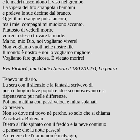
e le madri nascondono il viso nel grembo.
La vipera del tifo strangola i bambini
e preleva le sue decime dal branco.
Oggi il mio sangue pulsa ancora,
ma i miei compagni mi muoiono accanto.
Piuttosto di vederli morire
vorrei io stesso trovare la morte.
Ma no, mio Dio, noi vogliamo vivere!
Non vogliamo vuoti nelle nostre file.
Il mondo è nostro e noi lo vogliamo migliore.
Vogliamo fare qualcosa. È vietato morire!
Eva Picková, anni dodici (morta il 18/12/1943), La paura
Tenevo un diario.
La sera con il silenzio e la fantasia scrivevo di
posti e luoghi dove popoli e idee si conoscevano e si
rispettavano pur nelle differenze.
Poi una mattina con passi veloci e mitra spianati
Ci presero.
Non so dove mi trovo né perché, so solo che si chiama
Auschwitz Birkenau.
Dietro al filo spinato con il freddo e la neve continuo
a pensare che la notte passerà.
A credere che l'uomo non è malvagio,