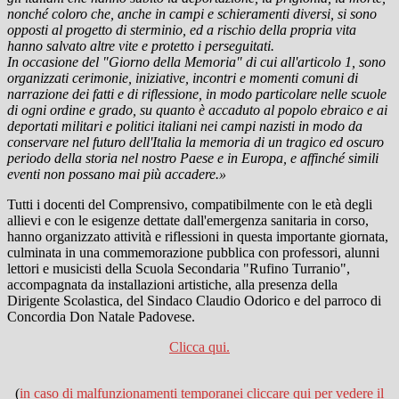
nonché coloro che, anche in campi e schieramenti diversi, si sono
opposti al progetto di sterminio, ed a rischio della propria vita
hanno salvato altre vite e protetto i perseguitati.
In occasione del "Giorno della Memoria" di cui all'articolo 1, sono
organizzati cerimonie, iniziative, incontri e momenti comuni di
narrazione dei fatti e di riflessione, in modo particolare nelle scuole
di ogni ordine e grado, su quanto è accaduto al popolo ebraico e ai
deportati militari e politici italiani nei campi nazisti in modo da
conservare nel futuro dell'Italia la memoria di un tragico ed oscuro
periodo della storia nel nostro Paese e in Europa, e affinché simili
eventi non possano mai più accadere.»
Tutti i docenti del Comprensivo, compatibilmente con le età degli
allievi e con le esigenze dettate dall'emergenza sanitaria in corso,
hanno organizzato attività e riflessioni in questa importante giornata,
culminata in una commemorazione pubblica con professori, alunni
lettori e musicisti della Scuola Secondaria "Rufino Turranio",
accompagnata da installazioni artistiche, alla presenza della
Dirigente Scolastica, del Sindaco Claudio Odorico e del parroco di
Concordia Don Natale Padovese.
Clicca qui.
(
in caso di malfunzionamenti temporanei cliccare qui per vedere il