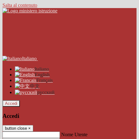
Salta al contenuto
Italiano
Italiano
English
Français
中文
русский
Accedi
Accedi
button close
×
Nome Utente