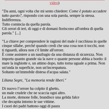
video
)
"Da anni, ogni volta che mi sento chiedere:
Come è potuto accadere
tutto questo?
, rispondo con una sola parola, sempre la stessa.
Indifferenza.
Tutto comincia da quella parola.
Gli orrori di ieri, di oggi e di domani fioriscono all'ombra di quella
parola." [...]
"La chiave per comprendere le ragioni del male è racchiusa in quelle
cinque sillabe, perché quando credi che una cosa non ti tocchi, non
ti riguardi, allora non c'è limite all'orrore.
È come assistere a un naufragio da una distanza di sicurezza. Non
importa quanto grande sia la nave o quante persone abbia a bordo: il
mare la inghiotte e, un attimo dopo, tutto torna uguale a prima. Non
un'onda in superficie, non un'increspatura.
Soltanto un'immobile distesa d'acqua salata."
Liliana Segre, "La memoria rende liberi."
Di nuovo l’orrore ha colpito il ghetto,
un male crudele che ne scaccia ogni altro.
La morte, demone folle, brandisce una gelida falce
che decapita intorno le sue vittime.
I cuori dei padri battono oggi di paura