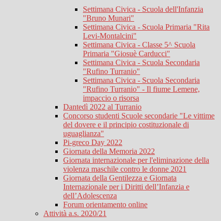
Settimana Civica - Scuola dell'Infanzia
"Bruno Munari"
Settimana Civica - Scuola Primaria "Rita
Levi-Montalcini"
Settimana Civica - Classe 5^ Scuola
Primaria "Giosuè Carducci"
Settimana Civica - Scuola Secondaria
"Rufino Turranio"
Settimana Civica - Scuola Secondaria
"Rufino Turranio" - Il fiume Lemene,
impaccio o risorsa
Dantedì 2022 al Turranio
Concorso studenti Scuole secondarie "Le vittime
del dovere e il principio costituzionale di
uguaglianza"
Pi-greco Day 2022
Giornata della Memoria 2022
Giornata internazionale per l'eliminazione della
violenza maschile contro le donne 2021
Giornata della Gentilezza e Giornata
Internazionale per i Diritti dell’Infanzia e
dell’Adolescenza
Forum orientamento online
Attività a.s. 2020/21