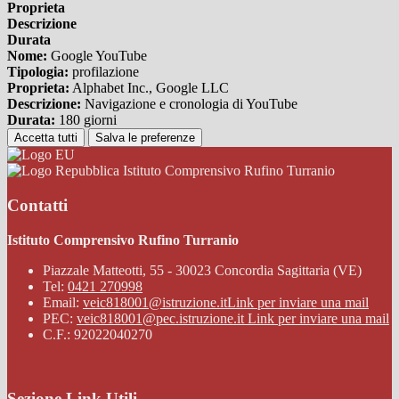
Proprieta
Descrizione
Durata
Nome:
Google YouTube
Tipologia:
profilazione
Proprieta:
Alphabet Inc., Google LLC
Descrizione:
Navigazione e cronologia di YouTube
Durata:
180 giorni
Accetta tutti
Salva le preferenze
Istituto Comprensivo Rufino Turranio
Contatti
Istituto Comprensivo Rufino Turranio
Piazzale Matteotti, 55 - 30023 Concordia Sagittaria (VE)
Tel:
0421 270998
Email:
veic818001@istruzione.it
Link per inviare una mail
PEC:
veic818001@pec.istruzione.it
Link per inviare una mail
C.F.: 92022040270
Sezione Link Utili