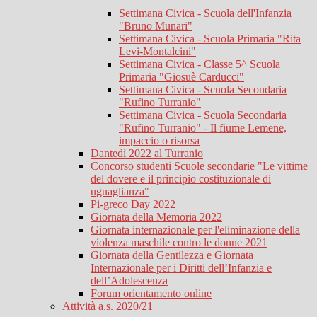
Settimana Civica - Scuola dell'Infanzia
"Bruno Munari"
Settimana Civica - Scuola Primaria "Rita
Levi-Montalcini"
Settimana Civica - Classe 5^ Scuola
Primaria "Giosuè Carducci"
Settimana Civica - Scuola Secondaria
"Rufino Turranio"
Settimana Civica - Scuola Secondaria
"Rufino Turranio" - Il fiume Lemene,
impaccio o risorsa
Dantedì 2022 al Turranio
Concorso studenti Scuole secondarie "Le vittime
del dovere e il principio costituzionale di
uguaglianza"
Pi-greco Day 2022
Giornata della Memoria 2022
Giornata internazionale per l'eliminazione della
violenza maschile contro le donne 2021
Giornata della Gentilezza e Giornata
Internazionale per i Diritti dell’Infanzia e
dell’Adolescenza
Forum orientamento online
Attività a.s. 2020/21