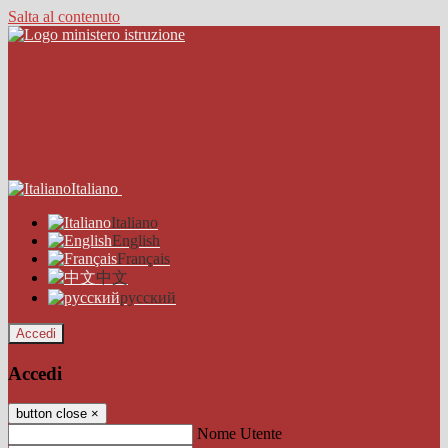
Salta al contenuto
Italiano
Italiano
English
Français
中文
русский
Accedi
Accedi
button close
×
Nome Utente