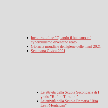
Incontro online "Quando il bullismo e il
cyberbullismo diventano reato"
Giornata mondiale dell'igiene delle mani 2021
Settimana Civica 2021
Le attività della Scuola Secondaria di I
grado "Rufino Turranio"
Le attività della Scuola Primaria "Rita
Levi-Montalcini"