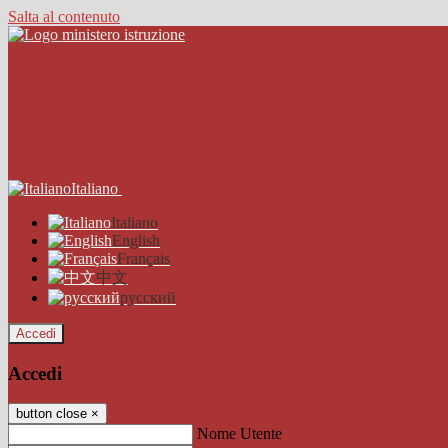
Salta al contenuto
Italiano
Italiano
English
Français
中文
русский
Accedi
Accedi
button close
×
Nome Utente