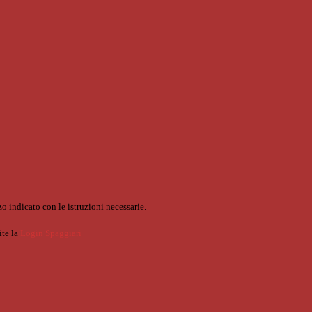
o indicato con le istruzioni necessarie.
ite la
Login Spaggiari