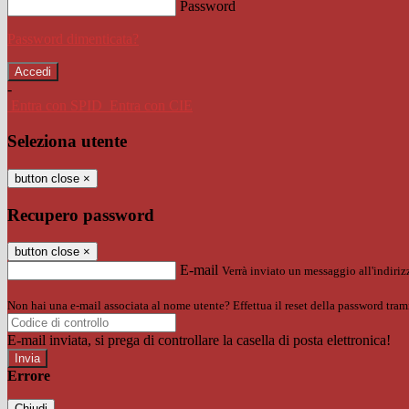
Password
Password dimenticata?
-
Entra con SPID
Entra con CIE
Seleziona utente
button close
×
Recupero password
button close
×
E-mail
Verrà inviato un messaggio all'indirizz
Non hai una e-mail associata al nome utente? Effettua il reset della password tram
E-mail inviata, si prega di controllare la casella di posta elettronica!
Errore
Chiudi