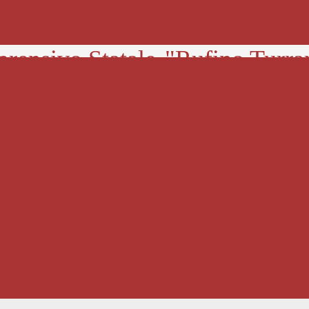
prensivo Statale
"Rufino Turra