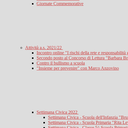
Giornate Commemorative
Attività a.s. 2021/22
Incontro online "I rischi della rete e responsabilità 
Secondo posto al Concorso di Lettura "Barbara B
Contro il bullismo a scuola
"Insieme per prevenire" con Marco Anzovino
Settimana Civica 2022
Settimana Civica - Scuola dell'Infanzia "B
Settimana Civica - Scuola Primaria "Rita Le
Settimana Civica - Classe 5^ Scuola Primar