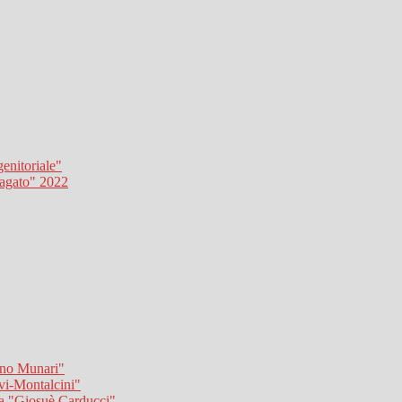
genitoriale"
ragato" 2022
runo Munari"
vi-Montalcini"
ia "Giosuè Carducci"