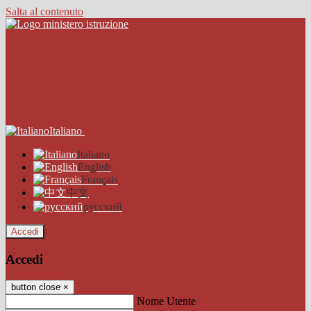
Salta al contenuto
Italiano
Italiano
English
Français
中文
русский
Accedi
Accedi
button close
×
Nome Utente