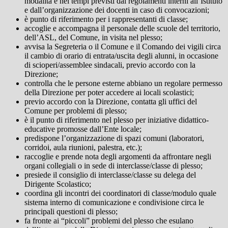
modalità e nei tempi previsti dai regolamenti interni all’Istituto
e dall’organizzazione dei docenti in caso di convocazioni;
è punto di riferimento per i rappresentanti di classe;
accoglie e accompagna il personale delle scuole del territorio,
dell’ASL, del Comune, in visita nel plesso;
avvisa la Segreteria o il Comune e il Comando dei vigili circa
il cambio di orario di entrata/uscita degli alunni, in occasione
di scioperi/assemblee sindacali, previo accordo con la
Direzione;
controlla che le persone esterne abbiano un regolare permesso
della Direzione per poter accedere ai locali scolastici;
previo accordo con la Direzione, contatta gli uffici del
Comune per problemi di plesso;
è il punto di riferimento nel plesso per iniziative didattico-
educative promosse dall’Ente locale;
predispone l’organizzazione di spazi comuni (laboratori,
corridoi, aula riunioni, palestra, etc.);
raccoglie e prende nota degli argomenti da affrontare negli
organi collegiali o in sede di interclasse/classe di plesso;
presiede il consiglio di interclasse/classe su delega del
Dirigente Scolastico;
coordina gli incontri dei coordinatori di classe/modulo quale
sistema interno di comunicazione e condivisione circa le
principali questioni di plesso;
fa fronte ai “piccoli” problemi del plesso che esulano