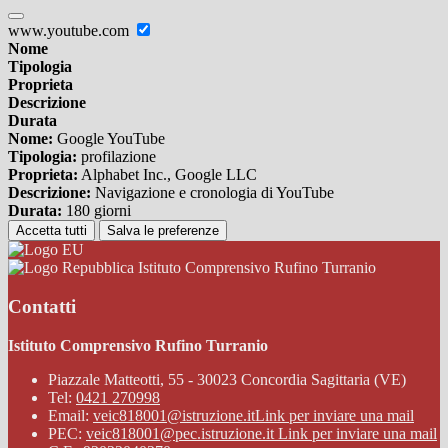
www.youtube.com
Nome
Tipologia
Proprieta
Descrizione
Durata
Nome:
Google YouTube
Tipologia:
profilazione
Proprieta:
Alphabet Inc., Google LLC
Descrizione:
Navigazione e cronologia di YouTube
Durata:
180 giorni
Accetta tutti
Salva le preferenze
Istituto Comprensivo Rufino Turranio
Contatti
Istituto Comprensivo Rufino Turranio
Piazzale Matteotti, 55 - 30023 Concordia Sagittaria (VE)
Tel:
0421 270998
Email:
veic818001@istruzione.it
Link per inviare una mail
PEC:
veic818001@pec.istruzione.it
Link per inviare una mail