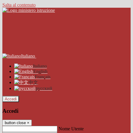
Salta al contenuto
Italiano
Italiano
English
Français
中文
русский
Accedi
Accedi
button close
×
Nome Utente