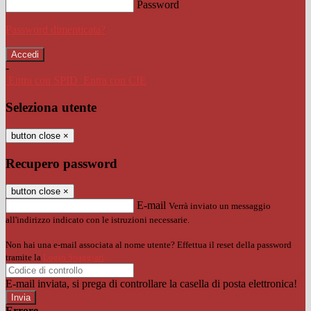
Password
Password dimenticata?
-
Entra con SPID
Entra con CIE
Seleziona utente
button close
×
Recupero password
button close
×
E-mail
Verrà inviato un messaggio
all'indirizzo indicato con le istruzioni necessarie.
Non hai una e-mail associata al nome utente? Effettua il reset della password
tramite la
Login Spaggiari
E-mail inviata, si prega di controllare la casella di posta elettronica!
Errore