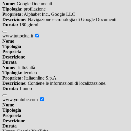
Nome:
Google Documenti
Tipologia:
profilazione
Proprieta:
Alphabet Inc., Google LLC
Descrizione:
Navigazione e cronologia di Google Documenti
Durata:
180 giorni
www.tuttocitta.it
Nome
Tipologia
Proprieta
Descrizione
Durata
Nome:
TuttoCittà
Tipologia:
tecnico
Proprieta:
Italiaonline S.p.A.
Descrizione:
Contiene le informazioni di localizzazione.
Durata:
1 anno
www.youtube.com
Nome
Tipologia
Proprieta
Descrizione
Durata