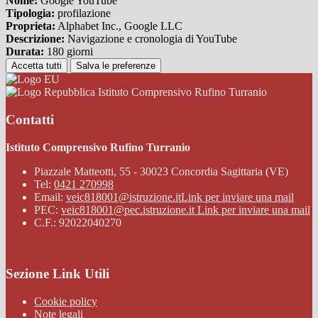
Nome:
Google YouTube
Tipologia:
profilazione
Proprieta:
Alphabet Inc., Google LLC
Descrizione:
Navigazione e cronologia di YouTube
Durata:
180 giorni
Accetta tutti
Salva le preferenze
Istituto Comprensivo Rufino Turranio
Contatti
Istituto Comprensivo Rufino Turranio
Piazzale Matteotti, 55 - 30023 Concordia Sagittaria (VE)
Tel:
0421 270998
Email:
veic818001@istruzione.it
Link per inviare una mail
PEC:
veic818001@pec.istruzione.it
Link per inviare una mail
C.F.: 92022040270
Sezione Link Utili
Cookie policy
Note legali