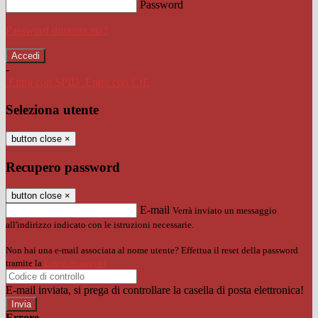
Password
Password dimenticata?
-
Entra con SPID
Entra con CIE
Seleziona utente
button close
×
Recupero password
button close
×
E-mail
Verrà inviato un messaggio
all'indirizzo indicato con le istruzioni necessarie.
Non hai una e-mail associata al nome utente? Effettua il reset della password
tramite la
Login Spaggiari
E-mail inviata, si prega di controllare la casella di posta elettronica!
Errore