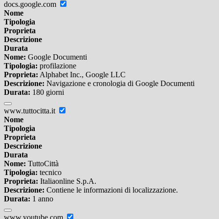
docs.google.com
Nome
Tipologia
Proprieta
Descrizione
Durata
Nome:
Google Documenti
Tipologia:
profilazione
Proprieta:
Alphabet Inc., Google LLC
Descrizione:
Navigazione e cronologia di Google Documenti
Durata:
180 giorni
www.tuttocitta.it
Nome
Tipologia
Proprieta
Descrizione
Durata
Nome:
TuttoCittà
Tipologia:
tecnico
Proprieta:
Italiaonline S.p.A.
Descrizione:
Contiene le informazioni di localizzazione.
Durata:
1 anno
www.youtube.com