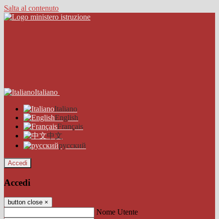
Salta al contenuto
Italiano
Italiano
English
Français
中文
русский
Accedi
Accedi
button close
×
Nome Utente