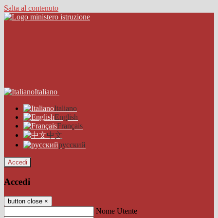
Salta al contenuto
Italiano
Italiano
English
Français
中文
русский
Accedi
Accedi
button close
×
Nome Utente