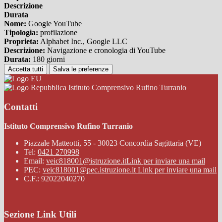
Descrizione
Durata
Nome:
Google YouTube
Tipologia:
profilazione
Proprieta:
Alphabet Inc., Google LLC
Descrizione:
Navigazione e cronologia di YouTube
Durata:
180 giorni
Accetta tutti
Salva le preferenze
Istituto Comprensivo Rufino Turranio
Contatti
Istituto Comprensivo Rufino Turranio
Piazzale Matteotti, 55 - 30023 Concordia Sagittaria (VE)
Tel:
0421 270998
Email:
veic818001@istruzione.it
Link per inviare una mail
PEC:
veic818001@pec.istruzione.it
Link per inviare una mail
C.F.: 92022040270
Sezione Link Utili