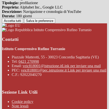
Tipologia:
profilazione
Proprieta:
Alphabet Inc., Google LLC
Descrizione:
Navigazione e cronologia di YouTube
Durata:
180 giorni
Accetta tutti
Salva le preferenze
Istituto Comprensivo Rufino Turranio
Contatti
Istituto Comprensivo Rufino Turranio
Piazzale Matteotti, 55 - 30023 Concordia Sagittaria (VE)
Tel:
0421 270998
Email:
veic818001@istruzione.it
Link per inviare una mail
PEC:
veic818001@pec.istruzione.it
Link per inviare una mail
C.F.: 92022040270
Sezione Link Utili
Cookie policy
Note legali