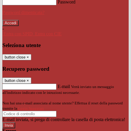
Password
Password dimenticata?
-
Entra con SPID
Entra con CIE
Seleziona utente
button close
×
Recupero password
button close
×
E-mail
Verrà inviato un messaggio
all'indirizzo indicato con le istruzioni necessarie.
Non hai una e-mail associata al nome utente? Effettua il reset della password
tramite la
Login Spaggiari
E-mail inviata, si prega di controllare la casella di posta elettronica!
Errore