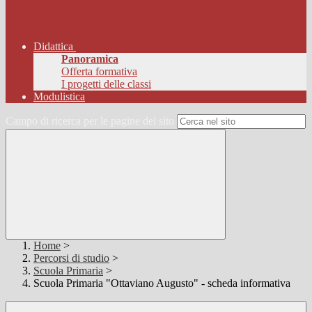
Didattica
Panoramica
Offerta formativa
I progetti delle classi
Modulistica
Campo di ricerca per le pagine del sito
Home
>
Percorsi di studio
>
Scuola Primaria
>
Scuola Primaria "Ottaviano Augusto" - scheda informativa