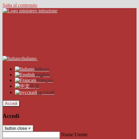
Salta al contenuto
Italiano
Italiano
English
Français
中文
русский
Accedi
Accedi
button close
×
Nome Utente