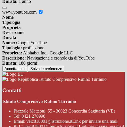
Durata:
1 anno
www.youtube.com
Nome
Tipologia
Proprieta
Descrizione
Durata
Nome:
Google YouTube
Tipologia:
profilazione
Proprieta:
Alphabet Inc., Google LLC
Descrizione:
Navigazione e cronologia di YouTube
Durata:
180 giorni
Accetta tutti
Salva le preferenze
Istituto Comprensivo Rufino Turranio
Contatti
Istituto Comprensivo Rufino Turranio
Piazzale Matteotti, 55 - 30023 Concordia Sagittaria (VE)
Tel:
0421 270998
Email:
veic818001@istruzione.it
Link per inviare una mail
PEC:
veic818001@pec.istruzione.it
Link per inviare una mail