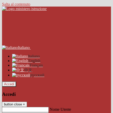
Salta al contenuto
Italiano
Italiano
English
Français
中文
русский
Accedi
Accedi
button close
×
Nome Utente