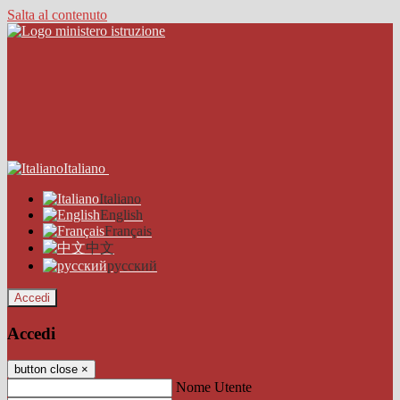
Salta al contenuto
Italiano
Italiano
English
Français
中文
русский
Accedi
Accedi
button close
×
Nome Utente