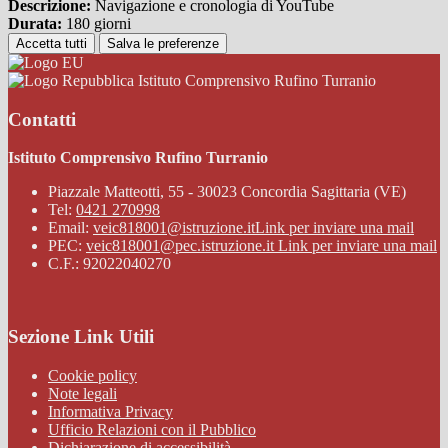
Descrizione:
Navigazione e cronologia di YouTube
Durata:
180 giorni
Accetta tutti
Salva le preferenze
Istituto Comprensivo Rufino Turranio
Contatti
Istituto Comprensivo Rufino Turranio
Piazzale Matteotti, 55 - 30023 Concordia Sagittaria (VE)
Tel:
0421 270998
Email:
veic818001@istruzione.it
Link per inviare una mail
PEC:
veic818001@pec.istruzione.it
Link per inviare una mail
C.F.: 92022040270
Sezione Link Utili
Cookie policy
Note legali
Informativa Privacy
Ufficio Relazioni con il Pubblico
Dichiarazione di accessibilità