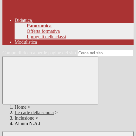
Didattica
Panoramica
Offerta formativa
I progetti delle classi
Modulistica
Campo di ricerca per le pagine del sito
Home
>
Le carte della scuola
>
Inclusione
>
Alunni N.A.I.