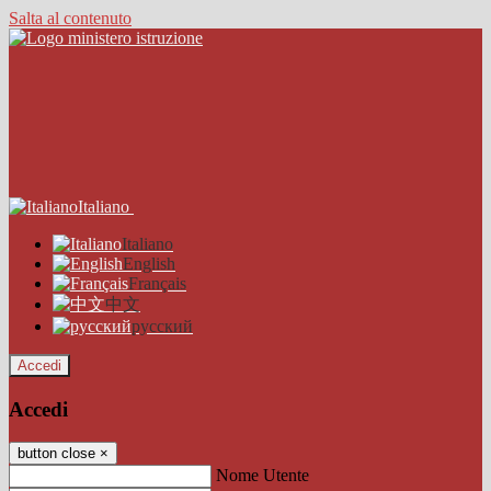
Salta al contenuto
Italiano
Italiano
English
Français
中文
русский
Accedi
Accedi
button close
×
Nome Utente