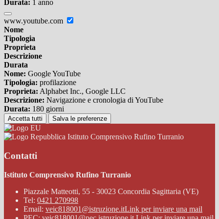
Durata:
1 anno
www.youtube.com
Nome
Tipologia
Proprieta
Descrizione
Durata
Nome:
Google YouTube
Tipologia:
profilazione
Proprieta:
Alphabet Inc., Google LLC
Descrizione:
Navigazione e cronologia di YouTube
Durata:
180 giorni
Accetta tutti
Salva le preferenze
Istituto Comprensivo Rufino Turranio
Contatti
Istituto Comprensivo Rufino Turranio
Piazzale Matteotti, 55 - 30023 Concordia Sagittaria (VE)
Tel:
0421 270998
Email:
veic818001@istruzione.it
Link per inviare una mail
PEC:
veic818001@pec.istruzione.it
Link per inviare una mail