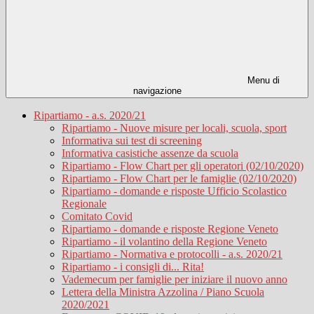
Menu di
navigazione
Ripartiamo - a.s. 2020/21
Ripartiamo - Nuove misure per locali, scuola, sport
Informativa sui test di screening
Informativa casistiche assenze da scuola
Ripartiamo - Flow Chart per gli operatori (02/10/2020)
Ripartiamo - Flow Chart per le famiglie (02/10/2020)
Ripartiamo - domande e risposte Ufficio Scolastico
Regionale
Comitato Covid
Ripartiamo - domande e risposte Regione Veneto
Ripartiamo - il volantino della Regione Veneto
Ripartiamo - Normativa e protocolli - a.s. 2020/21
Ripartiamo - i consigli di... Rita!
Vademecum per famiglie per iniziare il nuovo anno
Lettera della Ministra Azzolina / Piano Scuola
2020/2021