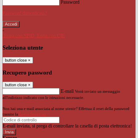
Password
Password dimenticata?
-
Entra con SPID
Entra con CIE
Seleziona utente
button close
×
Recupero password
button close
×
E-mail
Verrà inviato un messaggio
all'indirizzo indicato con le istruzioni necessarie.
Non hai una e-mail associata al nome utente? Effettua il reset della password
tramite la
Login Spaggiari
E-mail inviata, si prega di controllare la casella di posta elettronica!
Errore