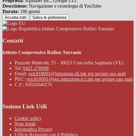
Proprieta:
Alphabet Inc., Google LLC
Descrizione:
Navigazione e cronologia di YouTube
Durata:
180 giorni
Accetta tutti
Salva le preferenze
Istituto Comprensivo Rufino Turranio
Contatti
Istituto Comprensivo Rufino Turranio
Piazzale Matteotti, 55 - 30023 Concordia Sagittaria (VE)
Tel:
0421 270998
Email:
veic818001@istruzione.it
Link per inviare una mail
PEC:
veic818001@pec.istruzione.it
Link per inviare una mail
C.F.: 92022040270
Sezione Link Utili
Cookie policy
Note legali
Informativa Privacy
Ufficio Relazioni con il Pubblico