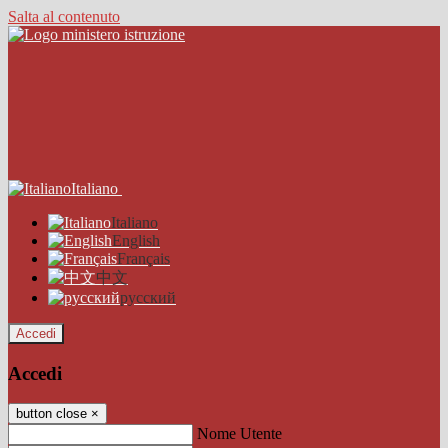
Salta al contenuto
Italiano
Italiano
English
Français
中文
русский
Accedi
Accedi
button close
×
Nome Utente