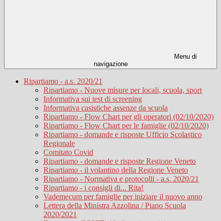
Menu di
navigazione
Ripartiamo - a.s. 2020/21
Ripartiamo - Nuove misure per locali, scuola, sport
Informativa sui test di screening
Informativa casistiche assenze da scuola
Ripartiamo - Flow Chart per gli operatori (02/10/2020)
Ripartiamo - Flow Chart per le famiglie (02/10/2020)
Ripartiamo - domande e risposte Ufficio Scolastico
Regionale
Comitato Covid
Ripartiamo - domande e risposte Regione Veneto
Ripartiamo - il volantino della Regione Veneto
Ripartiamo - Normativa e protocolli - a.s. 2020/21
Ripartiamo - i consigli di... Rita!
Vademecum per famiglie per iniziare il nuovo anno
Lettera della Ministra Azzolina / Piano Scuola
2020/2021