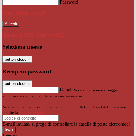
Password
Password dimenticata?
-
Entra con SPID
Entra con CIE
Seleziona utente
button close
×
Recupero password
button close
×
E-mail
Verrà inviato un messaggio
all'indirizzo indicato con le istruzioni necessarie.
Non hai una e-mail associata al nome utente? Effettua il reset della password
tramite la
Login Spaggiari
E-mail inviata, si prega di controllare la casella di posta elettronica!
Errore