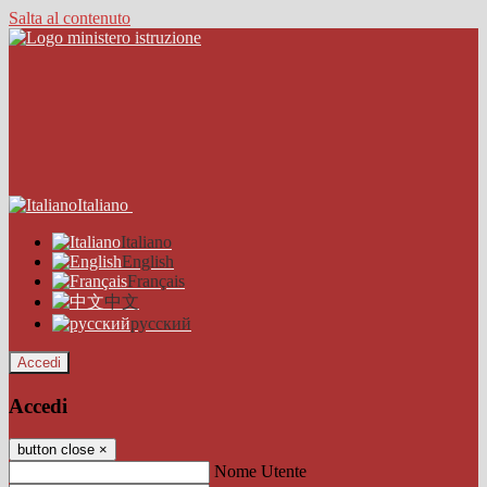
Salta al contenuto
Italiano
Italiano
English
Français
中文
русский
Accedi
Accedi
button close
×
Nome Utente