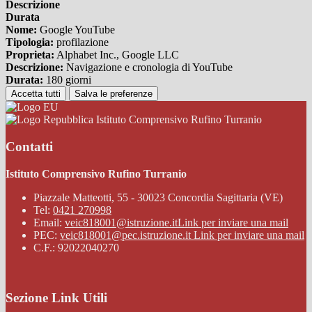
Descrizione
Durata
Nome:
Google YouTube
Tipologia:
profilazione
Proprieta:
Alphabet Inc., Google LLC
Descrizione:
Navigazione e cronologia di YouTube
Durata:
180 giorni
Accetta tutti
Salva le preferenze
Istituto Comprensivo Rufino Turranio
Contatti
Istituto Comprensivo Rufino Turranio
Piazzale Matteotti, 55 - 30023 Concordia Sagittaria (VE)
Tel:
0421 270998
Email:
veic818001@istruzione.it
Link per inviare una mail
PEC:
veic818001@pec.istruzione.it
Link per inviare una mail
C.F.: 92022040270
Sezione Link Utili