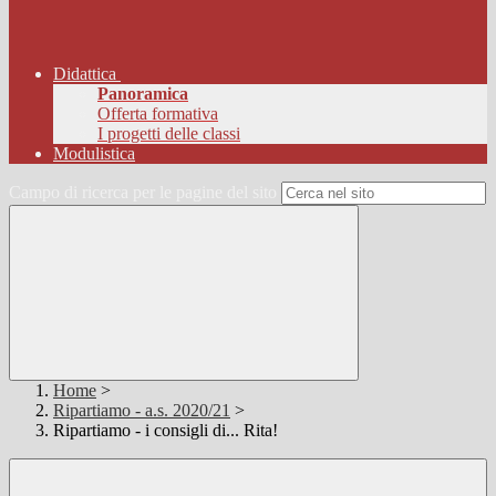
Didattica
Panoramica
Offerta formativa
I progetti delle classi
Modulistica
Campo di ricerca per le pagine del sito
Home
>
Ripartiamo - a.s. 2020/21
>
Ripartiamo - i consigli di... Rita!