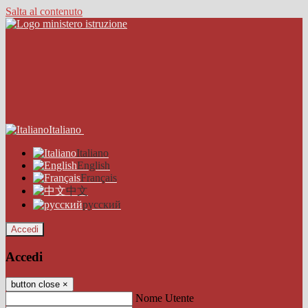
Salta al contenuto
Italiano
Italiano
English
Français
中文
русский
Accedi
Accedi
button close
×
Nome Utente