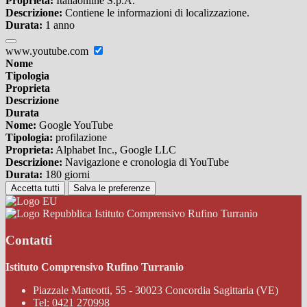
Proprieta:
Italiaonline S.p.A.
Descrizione:
Contiene le informazioni di localizzazione.
Durata:
1 anno
www.youtube.com
Nome
Tipologia
Proprieta
Descrizione
Durata
Nome:
Google YouTube
Tipologia:
profilazione
Proprieta:
Alphabet Inc., Google LLC
Descrizione:
Navigazione e cronologia di YouTube
Durata:
180 giorni
Accetta tutti
Salva le preferenze
Istituto Comprensivo Rufino Turranio
Contatti
Istituto Comprensivo Rufino Turranio
Piazzale Matteotti, 55 - 30023 Concordia Sagittaria (VE)
Tel:
0421 270998