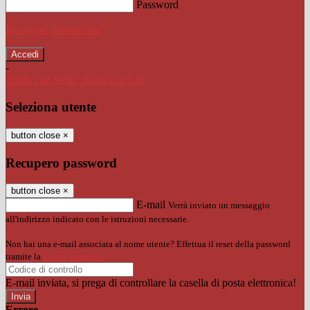
Password
Password dimenticata?
-
Entra con SPID
Entra con CIE
Seleziona utente
button close
×
Recupero password
button close
×
E-mail
Verrà inviato un messaggio
all'indirizzo indicato con le istruzioni necessarie.
Non hai una e-mail associata al nome utente? Effettua il reset della password
tramite la
Login Spaggiari
E-mail inviata, si prega di controllare la casella di posta elettronica!
Errore