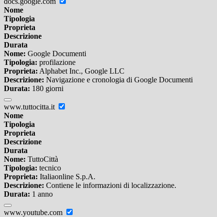
docs.google.com
Nome
Tipologia
Proprieta
Descrizione
Durata
Nome:
Google Documenti
Tipologia:
profilazione
Proprieta:
Alphabet Inc., Google LLC
Descrizione:
Navigazione e cronologia di Google Documenti
Durata:
180 giorni
www.tuttocitta.it
Nome
Tipologia
Proprieta
Descrizione
Durata
Nome:
TuttoCittà
Tipologia:
tecnico
Proprieta:
Italiaonline S.p.A.
Descrizione:
Contiene le informazioni di localizzazione.
Durata:
1 anno
www.youtube.com