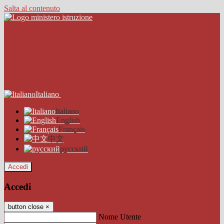
Salta al contenuto
Italiano
Italiano
English
Français
中文
русский
Accedi
Accedi
button close
×
Nome Utente