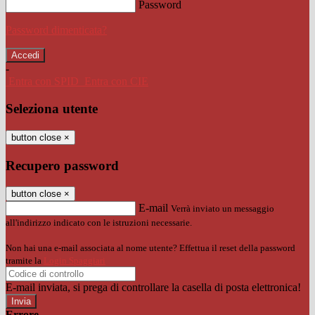
Password
Password dimenticata?
-
Entra con SPID
Entra con CIE
Seleziona utente
button close
×
Recupero password
button close
×
E-mail
Verrà inviato un messaggio
all'indirizzo indicato con le istruzioni necessarie.
Non hai una e-mail associata al nome utente? Effettua il reset della password
tramite la
Login Spaggiari
E-mail inviata, si prega di controllare la casella di posta elettronica!
Errore