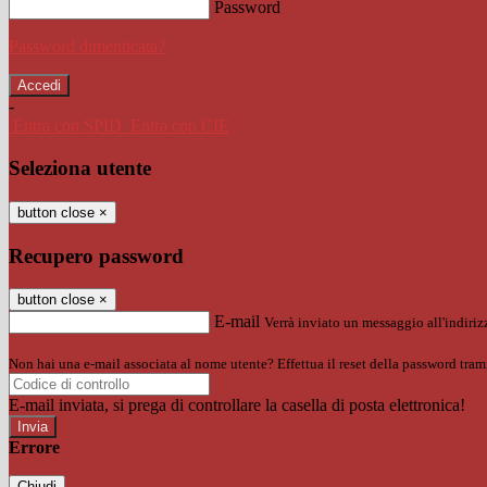
Password
Password dimenticata?
-
Entra con SPID
Entra con CIE
Seleziona utente
button close
×
Recupero password
button close
×
E-mail
Verrà inviato un messaggio all'indirizz
Non hai una e-mail associata al nome utente? Effettua il reset della password tram
E-mail inviata, si prega di controllare la casella di posta elettronica!
Errore
Chiudi