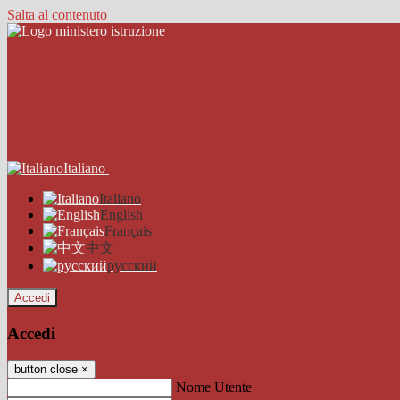
Salta al contenuto
Italiano
Italiano
English
Français
中文
русский
Accedi
Accedi
button close
×
Nome Utente