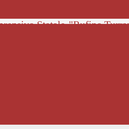
prensivo Statale
"Rufino Turra