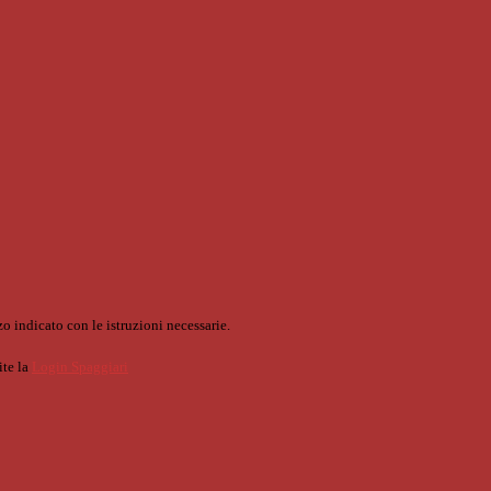
o indicato con le istruzioni necessarie.
ite la
Login Spaggiari