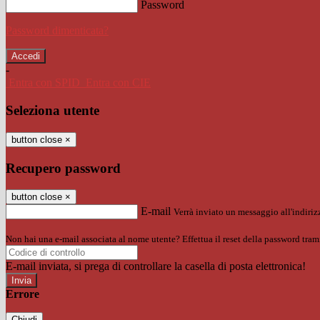
Password
Password dimenticata?
-
Entra con SPID
Entra con CIE
Seleziona utente
button close
×
Recupero password
button close
×
E-mail
Verrà inviato un messaggio all'indirizz
Non hai una e-mail associata al nome utente? Effettua il reset della password tram
E-mail inviata, si prega di controllare la casella di posta elettronica!
Errore
Chiudi