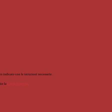
o indicato con le istruzioni necessarie.
ite la
Login Spaggiari