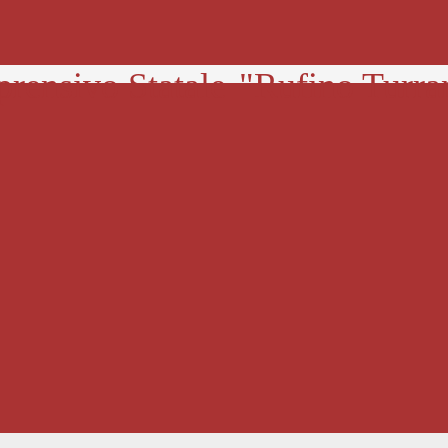
prensivo Statale
"Rufino Turra