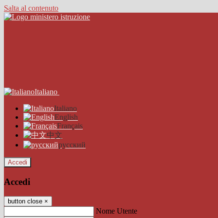
Salta al contenuto
Italiano
Italiano
English
Français
中文
русский
Accedi
Accedi
button close
×
Nome Utente