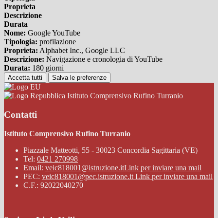
Proprieta
Descrizione
Durata
Nome:
Google YouTube
Tipologia:
profilazione
Proprieta:
Alphabet Inc., Google LLC
Descrizione:
Navigazione e cronologia di YouTube
Durata:
180 giorni
Accetta tutti
Salva le preferenze
Istituto Comprensivo Rufino Turranio
Contatti
Istituto Comprensivo Rufino Turranio
Piazzale Matteotti, 55 - 30023 Concordia Sagittaria (VE)
Tel:
0421 270998
Email:
veic818001@istruzione.it
Link per inviare una mail
PEC:
veic818001@pec.istruzione.it
Link per inviare una mail
C.F.: 92022040270