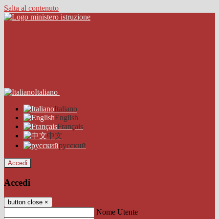
Salta al contenuto
Italiano
Italiano
English
Français
中文
русский
Accedi
Accedi
button close
×
Nome Utente