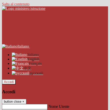
Salta al contenuto
Italiano
Italiano
English
Français
中文
русский
Accedi
Accedi
button close
×
Nome Utente