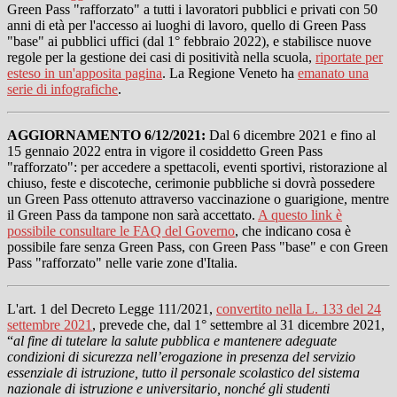
Green Pass "rafforzato" a tutti i lavoratori pubblici e privati con 50
anni di età per l'accesso ai luoghi di lavoro, quello di Green Pass
"base" ai pubblici uffici (dal 1° febbraio 2022), e stabilisce nuove
regole per la gestione dei casi di positività nella scuola,
riportate per
esteso in un'apposita pagina
. La Regione Veneto ha
emanato una
serie di infografiche
.
AGGIORNAMENTO 6/12/2021:
Dal 6 dicembre 2021
e fino al
15 gennaio 2022 entra in vigore il cosiddetto Green Pass
"rafforzato": per accedere a spettacoli, eventi sportivi, ristorazione al
chiuso, feste e discoteche, cerimonie pubbliche si dovrà possedere
un Green Pass ottenuto attraverso vaccinazione o guarigione, mentre
il Green Pass da tampone non sarà accettato.
A questo link è
possibile consultare le FAQ del Governo
, che indicano cosa è
possibile fare senza Green Pass, con Green Pass "base" e con Green
Pass "rafforzato" nelle varie zone d'Italia.
L'art. 1 del Decreto Legge 111/2021,
convertito nella L. 133 del 24
settembre 2021
, prevede che, dal 1° settembre al 31 dicembre 2021,
“
al fine di tutelare la salute pubblica e mantenere adeguate
condizioni di sicurezza nell’erogazione in presenza del servizio
essenziale di istruzione, tutto il personale scolastico del sistema
nazionale di istruzione e universitario, nonché gli studenti