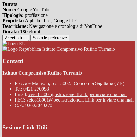
Durata
Nome:
Google YouTube
Tipologia:
profilazione
Proprieta:
Alphabet Inc., Google LLC
Descrizione:
Navigazione e cronologia di YouTube
Durata:
180 giorni
Accetta tutti
Salva le preferenze
Istituto Comprensivo Rufino Turranio
Contatti
Istituto Comprensivo Rufino Turranio
Piazzale Matteotti, 55 - 30023 Concordia Sagittaria (VE)
Tel:
0421 270998
Email:
veic818001@istruzione.it
Link per inviare una mail
PEC:
veic818001@pec.istruzione.it
Link per inviare una mail
C.F.: 92022040270
Sezione Link Utili