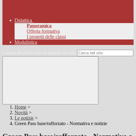
Didattica
Panoramica
Offerta formativa
I progetti delle classi
Modulistica
Campo di ricerca per le pagine del sito
Home
>
Novità
>
Le notizie
>
Green Pass base/rafforzato - Normativa e notizie