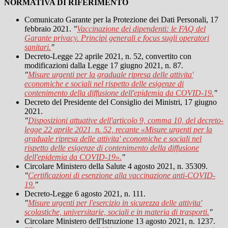
NORMATIVA DI RIFERIMENTO
Comunicato Garante per la Protezione dei Dati Personali, 17
febbraio 2021.
"
Vaccinazione dei dipendenti: le FAQ del
Garante privacy. Principi generali e focus sugli operatori
sanitari.
"
Decreto-Legge 22 aprile 2021, n. 52, convertito con
modificazioni dalla Legge 17 giugno 2021, n. 87.
"
Misure urgenti per la graduale ripresa delle attivita'
economiche e sociali nel rispetto delle esigenze di
contenimento della diffusione dell'epidemia da COVID-19.
"
Decreto del Presidente del Consiglio dei Ministri, 17 giugno
2021.
"
Disposizioni attuative dell'articolo 9, comma 10, del decreto-
legge 22 aprile 2021, n. 52, recante «Misure urgenti per la
graduale ripresa delle attivita' economiche e sociali nel
rispetto delle esigenze di contenimento della diffusione
dell'epidemia da COVID-19».
"
Circolare Ministero della Salute 4 agosto 2021, n. 35309.
"
Certificazioni di esenzione alla vaccinazione anti-COVID-
19.
"
Decreto-Legge 6 agosto 2021, n. 111.
"
Misure urgenti per l'esercizio in sicurezza delle attivita'
scolastiche, universitarie, sociali e in materia di trasporti.
"
Circolare Ministero dell'Istruzione 13 agosto 2021, n. 1237.