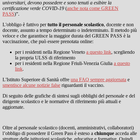
universitari, devono possedere e sono tenuti a esibire la
certificazione verde COVID-19
(
anche nota come GREEN
PASS
)
”.
L'obbligo è fattivo per
tutto il personale scolastico
, docente e non
docente, assunto a tempo determinato o indeterminato. Il metodo più
veloce e che garantisce la maggior durata del GREEN PASS è la
vaccinazione, che può essere prenotata online:
per i residenti nella Regione Veneto
a questo link
, scegliendo
la propria ULSS di riferimento
per i residenti nella Regione Friuli-Venezia Giulia
a questo
link
.
L'Istituto Superiore di Sanità offre
una FAQ sempre aggiornata
e
smentisce alcune notizie false
riguardanti il vaccino.
Di seguito delle grafiche di sintesi sugli obblighi del personale e del
dirigente scolastico e le normative di riferimento più attuali e
aggiornate.
Oltre al personale scolastico (docenti, amministrativi, collaboratori)
l’obbligo di possedere il Green Pass è esteso a
chiunque
acceda alle
strutture delle istituzioni scolastiche, educative e formative.
Quindi