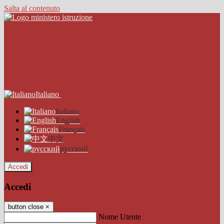
Salta al contenuto
Italiano
Italiano
English
Français
中文
русский
Accedi
Accedi
button close
×
Nome Utente