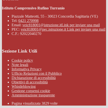
Istituto Comprensivo Rufino Turranio
Piazzale Matteotti, 55 - 30023 Concordia Sagittaria (VE)
Tel:
0421 270998
Email:
veic818001@istruzione.it
Link per inviare una mail
PEC:
veic818001@pec.istruzione.it
Link per inviare una mail
C.F.: 92022040270
Sezione Link Utili
Cookie policy
Note legali
Informativa Privacy
Ufficio Relazioni con il Pubblico
Dichiarazione di accessibilità
Obiettivi di accessibilità
Whistleblowing
Gestione consensi cookie
Amministrazione trasparente
Pagina visualizzata
3829
volte