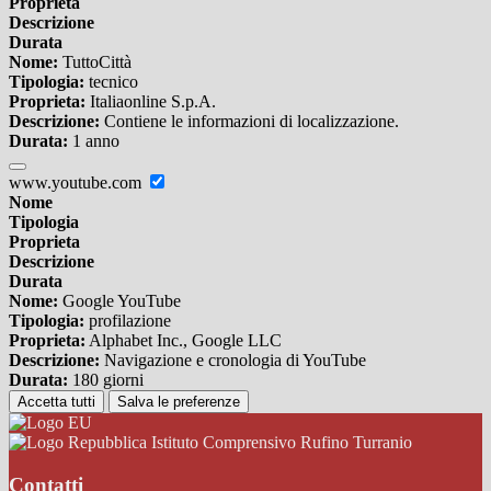
Proprieta
Descrizione
Durata
Nome:
TuttoCittà
Tipologia:
tecnico
Proprieta:
Italiaonline S.p.A.
Descrizione:
Contiene le informazioni di localizzazione.
Durata:
1 anno
www.youtube.com
Nome
Tipologia
Proprieta
Descrizione
Durata
Nome:
Google YouTube
Tipologia:
profilazione
Proprieta:
Alphabet Inc., Google LLC
Descrizione:
Navigazione e cronologia di YouTube
Durata:
180 giorni
Accetta tutti
Salva le preferenze
Istituto Comprensivo Rufino Turranio
Contatti