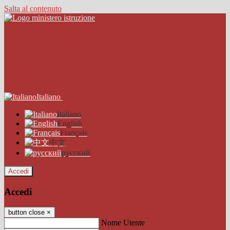
Salta al contenuto
Italiano
Italiano
English
Français
中文
русский
Accedi
Accedi
button close
×
Nome Utente