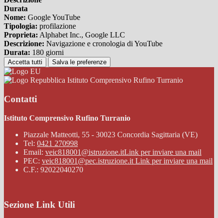
Durata
Nome:
Google YouTube
Tipologia:
profilazione
Proprieta:
Alphabet Inc., Google LLC
Descrizione:
Navigazione e cronologia di YouTube
Durata:
180 giorni
Accetta tutti
Salva le preferenze
Istituto Comprensivo Rufino Turranio
Contatti
Istituto Comprensivo Rufino Turranio
Piazzale Matteotti, 55 - 30023 Concordia Sagittaria (VE)
Tel:
0421 270998
Email:
veic818001@istruzione.it
Link per inviare una mail
PEC:
veic818001@pec.istruzione.it
Link per inviare una mail
C.F.: 92022040270
Sezione Link Utili