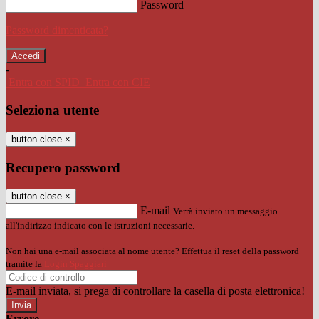
Password
Password dimenticata?
-
Entra con SPID
Entra con CIE
Seleziona utente
button close
×
Recupero password
button close
×
E-mail
Verrà inviato un messaggio
all'indirizzo indicato con le istruzioni necessarie.
Non hai una e-mail associata al nome utente? Effettua il reset della password
tramite la
Login Spaggiari
E-mail inviata, si prega di controllare la casella di posta elettronica!
Errore