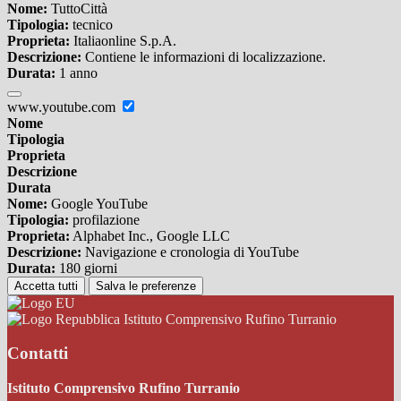
Nome:
TuttoCittà
Tipologia:
tecnico
Proprieta:
Italiaonline S.p.A.
Descrizione:
Contiene le informazioni di localizzazione.
Durata:
1 anno
www.youtube.com
Nome
Tipologia
Proprieta
Descrizione
Durata
Nome:
Google YouTube
Tipologia:
profilazione
Proprieta:
Alphabet Inc., Google LLC
Descrizione:
Navigazione e cronologia di YouTube
Durata:
180 giorni
Accetta tutti
Salva le preferenze
Istituto Comprensivo Rufino Turranio
Contatti
Istituto Comprensivo Rufino Turranio