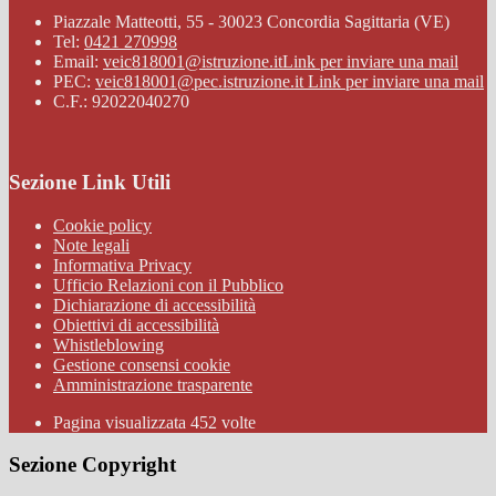
Piazzale Matteotti, 55 - 30023 Concordia Sagittaria (VE)
Tel:
0421 270998
Email:
veic818001@istruzione.it
Link per inviare una mail
PEC:
veic818001@pec.istruzione.it
Link per inviare una mail
C.F.: 92022040270
Sezione Link Utili
Cookie policy
Note legali
Informativa Privacy
Ufficio Relazioni con il Pubblico
Dichiarazione di accessibilità
Obiettivi di accessibilità
Whistleblowing
Gestione consensi cookie
Amministrazione trasparente
Pagina visualizzata
452
volte
Sezione Copyright