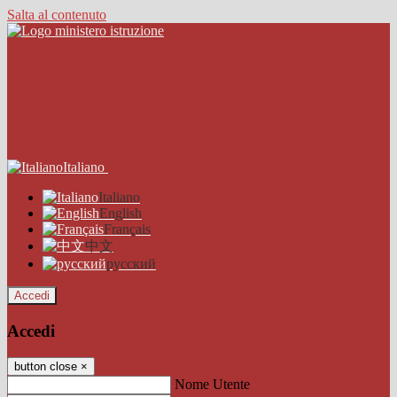
Salta al contenuto
Italiano
Italiano
English
Français
中文
русский
Accedi
Accedi
button close
×
Nome Utente