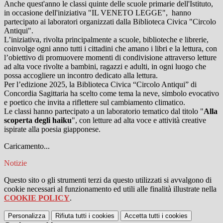
Anche quest'anno le classi quinte delle scuole primarie dell'Istituto,
in occasione dell'iniziativa "IL VENETO LEGGE", hanno
partecipato ai laboratori organizzati dalla Biblioteca Civica "Circolo
Antiqui".
L’iniziativa, rivolta principalmente a scuole, biblioteche e librerie,
coinvolge ogni anno tutti i cittadini che amano i libri e la lettura, con
l’obiettivo di promuovere momenti di condivisione attraverso letture
ad alta voce rivolte a bambini, ragazzi e adulti, in ogni luogo che
possa accogliere un incontro dedicato alla lettura.
Per l’edizione 2025, la Biblioteca Civica “Circolo Antiqui” di
Concordia Sagittaria ha scelto come tema la neve, simbolo evocativo
e poetico che invita a riflettere sul cambiamento climatico.
Le classi hanno partecipato a un laboratorio tematico dal titolo "
Alla
scoperta degli haiku
", con letture ad alta voce e attività creative
ispirate alla poesia giapponese.
Caricamento...
Notizie
Questo sito o gli strumenti terzi da questo utilizzati si avvalgono di
cookie necessari al funzionamento ed utili alle finalità illustrate nella
COOKIE POLICY
.
Personalizza
Rifiuta tutti
i cookies
Accetta tutti
i cookies