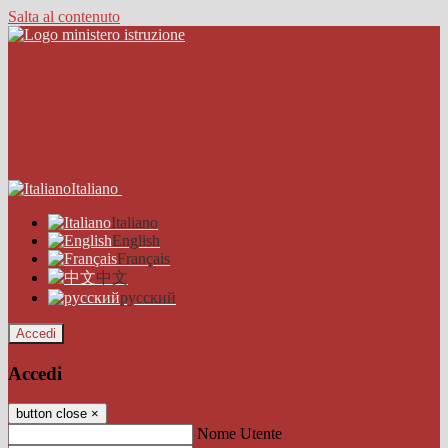
Salta al contenuto
Italiano
Italiano
English
Français
中文
русский
Accedi
Accedi
button close
×
Nome Utente