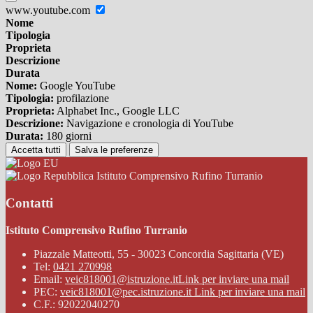
www.youtube.com
Nome
Tipologia
Proprieta
Descrizione
Durata
Nome:
Google YouTube
Tipologia:
profilazione
Proprieta:
Alphabet Inc., Google LLC
Descrizione:
Navigazione e cronologia di YouTube
Durata:
180 giorni
Accetta tutti
Salva le preferenze
Istituto Comprensivo Rufino Turranio
Contatti
Istituto Comprensivo Rufino Turranio
Piazzale Matteotti, 55 - 30023 Concordia Sagittaria (VE)
Tel:
0421 270998
Email:
veic818001@istruzione.it
Link per inviare una mail
PEC:
veic818001@pec.istruzione.it
Link per inviare una mail
C.F.: 92022040270