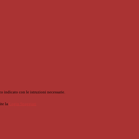
o indicato con le istruzioni necessarie.
ite la
Login Spaggiari