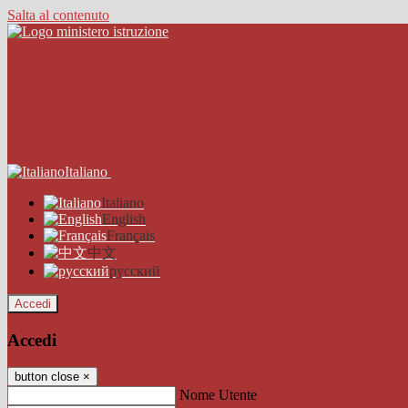
Salta al contenuto
Italiano
Italiano
English
Français
中文
русский
Accedi
Accedi
button close
×
Nome Utente