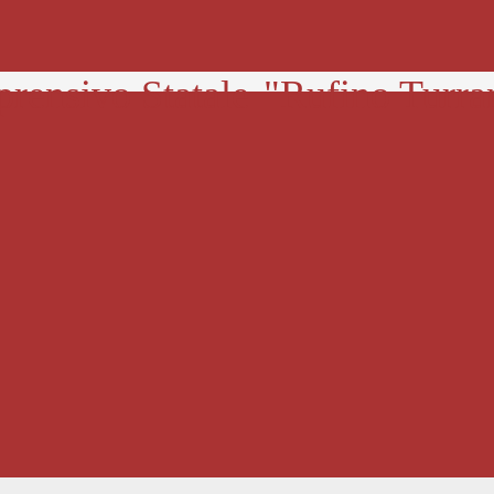
prensivo Statale
"Rufino Turra