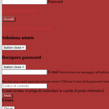
Password
Password dimenticata?
-
Entra con SPID
Entra con CIE
Seleziona utente
button close
×
Recupero password
button close
×
E-mail
Verrà inviato un messaggio all'indirizz
Non hai una e-mail associata al nome utente? Effettua il reset della password tram
E-mail inviata, si prega di controllare la casella di posta elettronica!
Errore
Chiudi