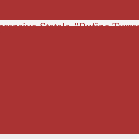
prensivo Statale
"Rufino Turra