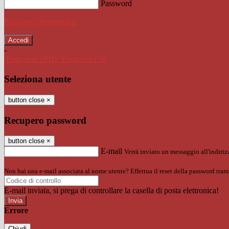
Password
Password dimenticata?
-
Entra con SPID
Entra con CIE
Seleziona utente
button close
×
Recupero password
button close
×
E-mail
Verrà inviato un messaggio all'indirizz
Non hai una e-mail associata al nome utente? Effettua il reset della password tram
E-mail inviata, si prega di controllare la casella di posta elettronica!
Errore
Chiudi