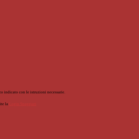
o indicato con le istruzioni necessarie.
ite la
Login Spaggiari