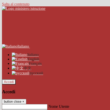
Salta al contenuto
Italiano
Italiano
English
Français
中文
русский
Accedi
Accedi
button close
×
Nome Utente