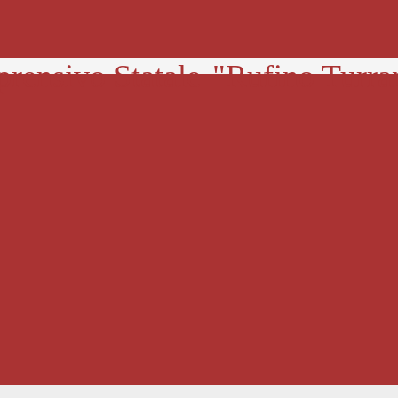
prensivo Statale
"Rufino Turra