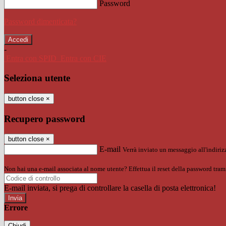
Password
Password dimenticata?
-
Entra con SPID
Entra con CIE
Seleziona utente
button close
×
Recupero password
button close
×
E-mail
Verrà inviato un messaggio all'indirizz
Non hai una e-mail associata al nome utente? Effettua il reset della password tram
E-mail inviata, si prega di controllare la casella di posta elettronica!
Errore
Chiudi