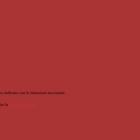
o indicato con le istruzioni necessarie.
ite la
Login Spaggiari