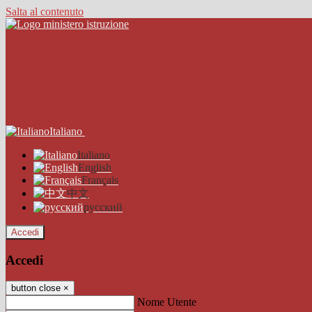
Salta al contenuto
Italiano
Italiano
English
Français
中文
русский
Accedi
Accedi
button close
×
Nome Utente