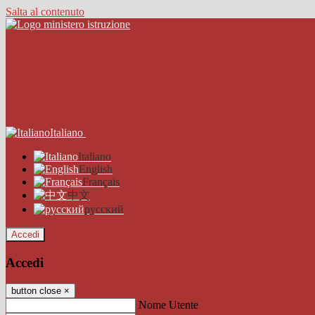
Salta al contenuto
Italiano
Italiano
English
Français
中文
русский
Accedi
Accedi
button close
×
Nome Utente