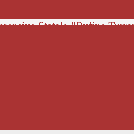
prensivo Statale
"Rufino Turra