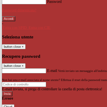
Password
Password dimenticata?
-
Entra con SPID
Entra con CIE
Seleziona utente
button close
×
Recupero password
button close
×
E-mail
Verrà inviato un messaggio all'indirizz
Non hai una e-mail associata al nome utente? Effettua il reset della password tram
E-mail inviata, si prega di controllare la casella di posta elettronica!
Errore
Chiudi