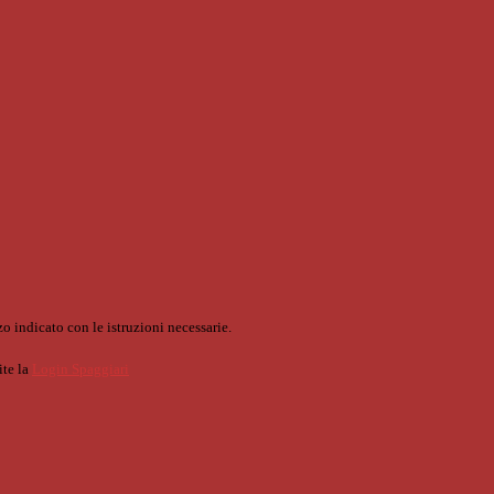
o indicato con le istruzioni necessarie.
ite la
Login Spaggiari