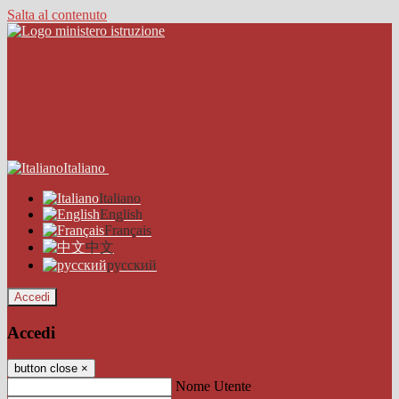
Salta al contenuto
Italiano
Italiano
English
Français
中文
русский
Accedi
Accedi
button close
×
Nome Utente