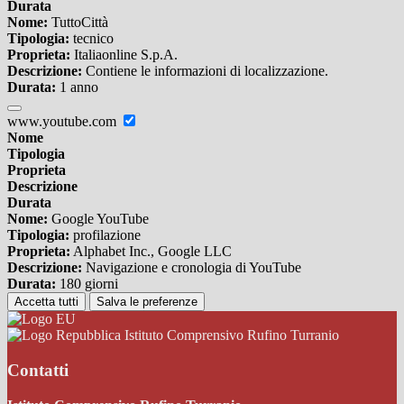
Durata
Nome:
TuttoCittà
Tipologia:
tecnico
Proprieta:
Italiaonline S.p.A.
Descrizione:
Contiene le informazioni di localizzazione.
Durata:
1 anno
www.youtube.com
Nome
Tipologia
Proprieta
Descrizione
Durata
Nome:
Google YouTube
Tipologia:
profilazione
Proprieta:
Alphabet Inc., Google LLC
Descrizione:
Navigazione e cronologia di YouTube
Durata:
180 giorni
Accetta tutti
Salva le preferenze
Istituto Comprensivo Rufino Turranio
Contatti