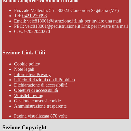
Istituto Comprensivo Rufino Turranio
Piazzale Matteotti, 55 - 30023 Concordia Sagittaria (VE)
Tel:
0421 270998
Email:
veic818001@istruzione.it
Link per inviare una mail
PEC:
veic818001@pec.istruzione.it
Link per inviare una mail
C.F.: 92022040270
Sezione Link Utili
Cookie policy
Note legali
Informativa Privacy
Ufficio Relazioni con il Pubblico
Dichiarazione di accessibilità
Obiettivi di accessibilità
Whistleblowing
Gestione consensi cookie
Amministrazione trasparente
Pagina visualizzata
870
volte
Sezione Copyright