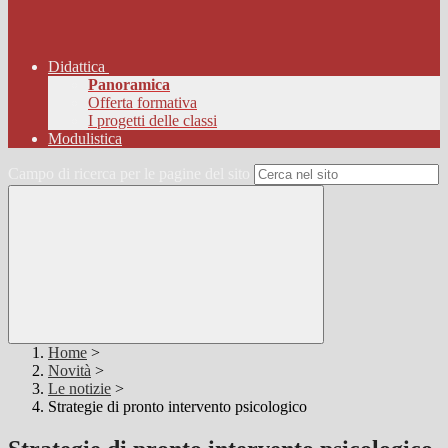
Didattica
Panoramica
Offerta formativa
I progetti delle classi
Modulistica
Campo di ricerca per le pagine del sito
Home
>
Novità
>
Le notizie
>
Strategie di pronto intervento psicologico